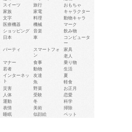
スイーツ
旅行
おもちゃ
家族
家電
キャラクター
文字
料理
動物キャラ
医療機器
機械
マーク
ショッピング
音楽
飲み物
日本
車
コンピュータ
ー
パーティ
スマートフォ
家具
ン
老人
マナー
食事
乗り物
若者
動物
生活
インターネッ
友達
夏
ト
魚
軽食
災害
野菜
お正月
人体
受験
恋愛
運動
冬
科学
表情
美術
掃除
睡眠
似顔絵
ペット
美容
戦争
世界
ファンタジー
本
風景