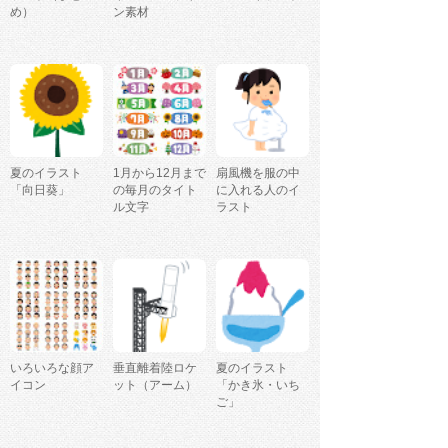
め）
ン素材
夏のイラスト
1月から12月まで
扇風機を服の中
「向日葵」
の毎月のタイト
に入れる人のイ
ル文字
ラスト
いろいろな顔ア
垂直離着陸ロケ
夏のイラスト
イコン
ット（アーム）
「かき氷・いち
ご」