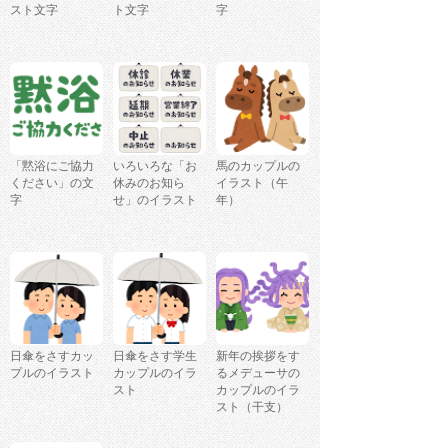
スト文字
ト文字
字
「黙浴にご協力
いろいろな「お
馬のカップルの
ください」の文
休みのお知ら
イラスト（午
字
せ」のイラスト
年）
日傘をさすカッ
日傘をさす学生
新年の挨拶をす
プルのイラスト
カップルのイラ
るメデューサの
スト
カップルのイラ
スト（干支）