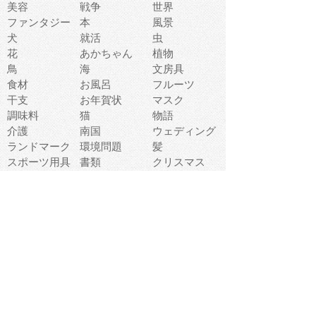
美容
戦争
世界
ファンタジー
本
風景
犬
就活
虫
花
あかちゃん
植物
鳥
海
文房具
食材
お風呂
フルーツ
干支
お年賀状
マスク
調味料
猫
物語
介護
南国
ウェディング
ランドマーク
環境問題
髪
スポーツ用具
書類
クリスマス
夏休み
怪我
テンプレート
メディア
食器
お祭り
政治
中年
座布団
映画
メッセージ
電車
ゴミ
楽器
パン
宗教
幼稚園
エネルギー
引越し
農業
自転車
オリンピック
飾り
お寿司
POP
食べ物キャラ
ダンス