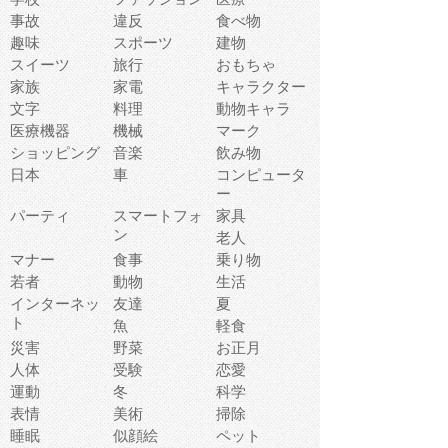
事故
違反
食べ物
趣味
スポーツ
建物
スイーツ
旅行
おもちゃ
家族
家電
キャラクター
文字
料理
動物キャラ
医療機器
機械
マーク
ショッピング
音楽
飲み物
日本
車
コンピュータ
ー
パーティ
スマートフォ
家具
ン
老人
マナー
食事
乗り物
若者
動物
生活
インターネッ
友達
夏
ト
魚
軽食
災害
野菜
お正月
人体
受験
恋愛
運動
冬
科学
表情
美術
掃除
睡眠
似顔絵
ペット