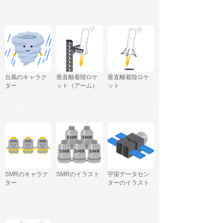
台風のキャラク
垂直離着陸ロケ
垂直離着陸ロケ
ター
ット（アーム）
ット
SMRのキャラク
SMRのイラスト
宇宙データセン
ター
ターのイラスト