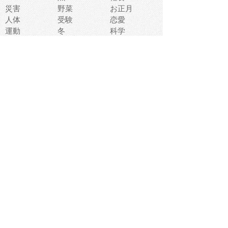
災害
野菜
お正月
人体
受験
恋愛
運動
冬
科学
表情
美術
掃除
睡眠
似顔絵
ペット
美容
戦争
世界
ファンタジー
本
風景
犬
就活
虫
花
あかちゃん
植物
鳥
海
文房具
食材
お風呂
フルーツ
干支
お年賀状
マスク
調味料
猫
物語
介護
南国
ウェディング
ランドマーク
環境問題
髪
スポーツ用具
書類
クリスマス
夏休み
怪我
テンプレート
メディア
食器
お祭り
政治
中年
座布団
映画
メッセージ
電車