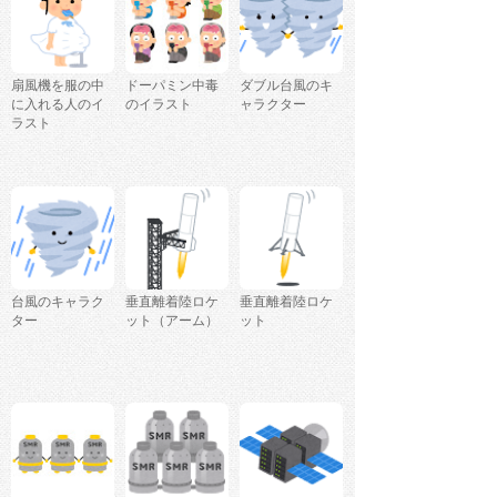
扇風機を服の中
ドーパミン中毒
ダブル台風のキ
に入れる人のイ
のイラスト
ャラクター
ラスト
台風のキャラク
垂直離着陸ロケ
垂直離着陸ロケ
ター
ット（アーム）
ット