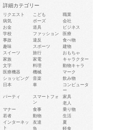
詳細カテゴリー
リクエスト
こども
職業
病気
ポーズ
会社
お金
道具
ビジネス
学校
ファッション
医療
事故
違反
食べ物
趣味
スポーツ
建物
スイーツ
旅行
おもちゃ
家族
家電
キャラクター
文字
料理
動物キャラ
医療機器
機械
マーク
ショッピング
音楽
飲み物
日本
車
コンピュータ
ー
パーティ
スマートフォ
家具
ン
老人
マナー
食事
乗り物
若者
動物
生活
インターネッ
友達
夏
ト
魚
軽食