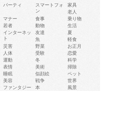
パーティ
スマートフォ
家具
ン
老人
マナー
食事
乗り物
若者
動物
生活
インターネッ
友達
夏
ト
魚
軽食
災害
野菜
お正月
人体
受験
恋愛
運動
冬
科学
表情
美術
掃除
睡眠
似顔絵
ペット
美容
戦争
世界
ファンタジー
本
風景
犬
就活
虫
花
あかちゃん
植物
鳥
海
文房具
食材
お風呂
フルーツ
干支
お年賀状
マスク
調味料
猫
物語
介護
南国
ウェディング