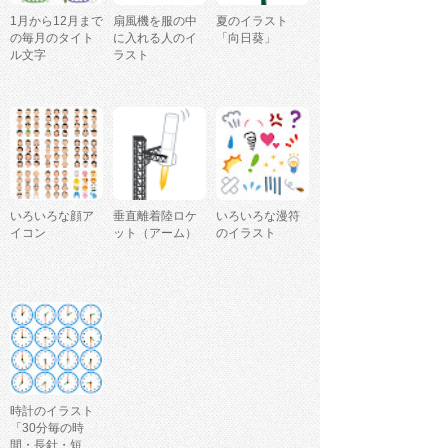
1月から12月まで
扇風機を服の中
夏のイラスト
の毎月のタイト
に入れる人のイ
「向日葵」
ル文字
ラスト
いろいろな顔ア
垂直離着陸ロケ
いろいろな漫符
イコン
ット（アーム）
のイラスト
時計のイラスト
「30分毎の時
間・長針・短