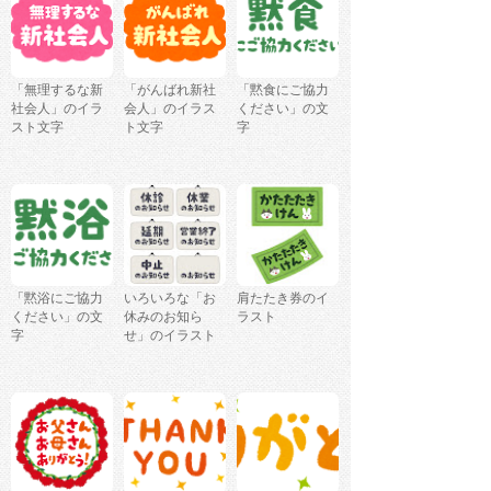
「無理するな新
「がんばれ新社
「黙食にご協力
社会人」のイラ
会人」のイラス
ください」の文
スト文字
ト文字
字
「黙浴にご協力
いろいろな「お
肩たたき券のイ
ください」の文
休みのお知ら
ラスト
字
せ」のイラスト