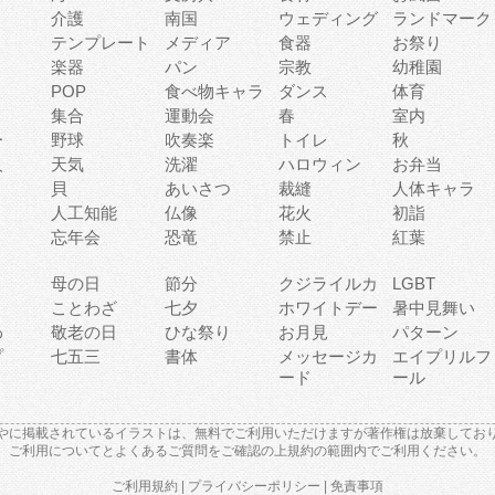
介護
南国
ウェディング
ランドマーク
テンプレート
メディア
食器
お祭り
楽器
パン
宗教
幼稚園
POP
食べ物キャラ
ダンス
体育
集合
運動会
春
室内
ー
野球
吹奏楽
トイレ
秋
人
天気
洗濯
ハロウィン
お弁当
貝
あいさつ
裁縫
人体キャラ
人工知能
仏像
花火
初詣
忘年会
恐竜
禁止
紅葉
母の日
節分
クジライルカ
LGBT
り
ことわざ
七夕
ホワイトデー
暑中見舞い
わ
敬老の日
ひな祭り
お月見
パターン
プ
七五三
書体
メッセージカ
エイプリルフ
ード
ール
やに掲載されているイラストは、無料でご利用いただけますが著作権は放棄してお
ご利用について
と
よくあるご質問
をご確認の上規約の範囲内でご利用ください。
ご利用規約
|
プライバシーポリシー
|
免責事項