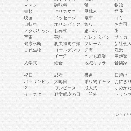
マスク
調味料
猫
物語
書類
クリスマス
夏休み
怪我
映画
メッセージ
電車
ゴミ
自転車
オリンピック
飾り
お寿司
メタボリック
お葬式
思い出
歯
宇宙
英語
バレンタイン
サッカ
健康診断
爬虫類両生類
フレーム
新社会
古代生物
ゴールデンウ
深海
漁業
ィーク
こども職業
甲殻類
入学式
給食
地域キャラ
音楽家
祝日
忍者
書道
日焼け
パラリンピッ
大晦日
乗り物キャラ
おにぎ
ク
ワンピース
成人式
ゆめか
イースター
勤労感謝の日
一筆箋
トラン
いらすと