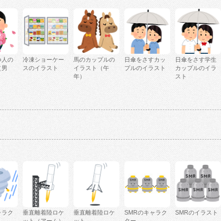
つ人の
冷凍ショーケー
馬のカップルの
日傘をさすカッ
日傘をさす学生
（男
スのイラスト
イラスト（午
プルのイラスト
カップルのイラ
年）
スト
ャラク
垂直離着陸ロケ
垂直離着陸ロケ
SMRのキャラク
SMRのイラスト