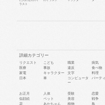
に入れる人のイ
のイラスト
ャラクター
ター
ラスト
詳細カテゴリー
リクエスト
こども
職業
病気
医療
事故
違反
食べ物
家電
キャラクター
文字
料理
日本
車
コンピュータ
パーテ
ー
お正月
人体
受験
恋愛
似顔絵
ペット
美容
戦争
花
あかちゃん
植物
鳥