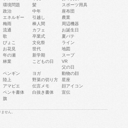
環境問題
髪
スポーツ用具
政治
中年
座布団
エネルギー
引越し
農業
梅雨
棒人間
周辺機器
流通
カフェ
お誕生日
歌
卒業式
夏バテ
ぴょこ
文化祭
ライン
お花見
世代
地図
年の瀬
新学期
スープ
林業
こどもの日
VR
父の日
ペンギン
ヨガ
動物の顔
陸上
野菜の切り方
星座
アマビエ
伝言メモ
顔アイコン
ペンキ書体
白抜き書体
宣伝
旗
りません。