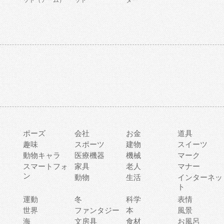
ット（アーム）
ット
ター
ポーズ
会社
お金
道具
趣味
スポーツ
建物
スイーツ
動物キャラ
医療機器
機械
マーク
ィ
スマートフォ
家具
老人
マナー
ン
動物
生活
インターネッ
ト
運動
冬
科学
表情
世界
ファンタジー
本
風景
海
文房具
食材
お風呂