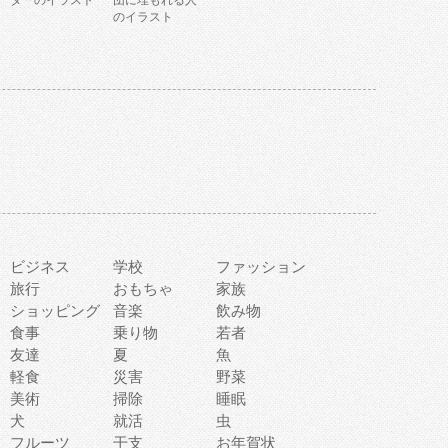
ターのイラスト
団に埋もれる人
のイラスト
ビジネス
学校
ファッション
旅行
おもちゃ
家族
ショッピング
音楽
飲み物
食事
乗り物
若者
友達
夏
魚
軽食
災害
野菜
美術
掃除
睡眠
犬
就活
虫
フルーツ
干支
お年賀状