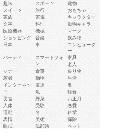
趣味
スポーツ
建物
スイーツ
旅行
おもちゃ
家族
家電
キャラクター
文字
料理
動物キャラ
医療機器
機械
マーク
ショッピング
音楽
飲み物
日本
車
コンピュータ
ー
パーティ
スマートフォ
家具
ン
老人
マナー
食事
乗り物
若者
動物
生活
インターネッ
友達
夏
ト
魚
軽食
災害
野菜
お正月
人体
受験
恋愛
運動
冬
科学
表情
美術
掃除
睡眠
似顔絵
ペット
美容
戦争
世界
ファンタジー
本
風景