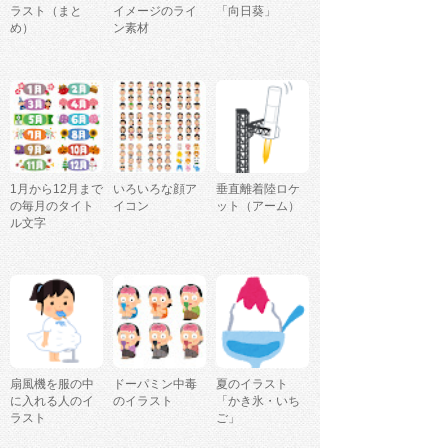
ラスト（まと
イメージのライ
「向日葵」
め）
ン素材
1月から12月まで
いろいろな顔ア
垂直離着陸ロケ
の毎月のタイト
イコン
ット（アーム）
ル文字
扇風機を服の中
ドーパミン中毒
夏のイラスト
に入れる人のイ
のイラスト
「かき氷・いち
ラスト
ご」