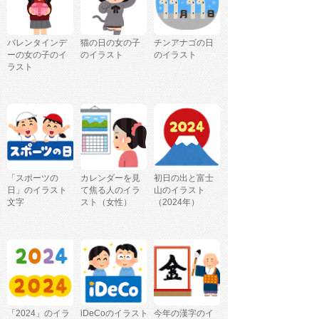
バレンタインデ
猫の日の女の子
チンアナゴの日
ーの女の子のイ
のイラスト
のイラスト
ラスト
「スポーツの
カレンダーを見
初日の出と富士
日」のイラスト
て焦る人のイラ
山のイラスト
文字
スト（女性）
（2024年）
「2024」のイラ
iDeCoのイラスト
今年の漢字のイ