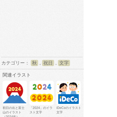
カテゴリー：
秋
,
祝日
,
文字
関連イラスト
初日の出と富士
「2024」のイラ
iDeCoのイラスト
山のイラスト
スト文字
文字
（2024年）