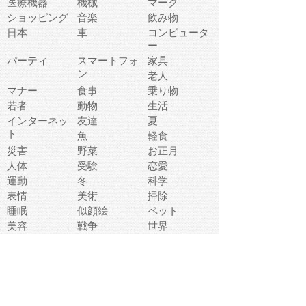
医療機器
機械
マーク
ショッピング
音楽
飲み物
日本
車
コンピュータ
ー
パーティ
スマートフォ
家具
ン
老人
マナー
食事
乗り物
若者
動物
生活
インターネッ
友達
夏
ト
魚
軽食
災害
野菜
お正月
人体
受験
恋愛
運動
冬
科学
表情
美術
掃除
睡眠
似顔絵
ペット
美容
戦争
世界
ファンタジー
本
風景
犬
就活
虫
花
あかちゃん
植物
鳥
海
文房具
食材
お風呂
フルーツ