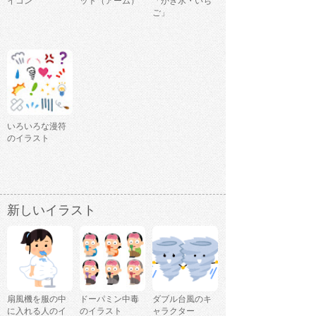
イコン
ット（アーム）
「かき氷・いち
ご」
いろいろな漫符
のイラスト
新しいイラスト
扇風機を服の中
ドーパミン中毒
ダブル台風のキ
に入れる人のイ
のイラスト
ャラクター