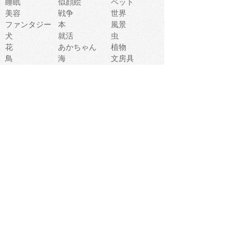
睡眠
似顔絵
ペット
美容
戦争
世界
ファンタジー
本
風景
犬
就活
虫
花
あかちゃん
植物
鳥
海
文房具
食材
お風呂
フルーツ
干支
お年賀状
マスク
調味料
猫
物語
介護
南国
ウェディング
ランドマーク
環境問題
髪
スポーツ用具
書類
クリスマス
夏休み
怪我
テンプレート
メディア
食器
お祭り
政治
中年
座布団
映画
メッセージ
電車
ゴミ
楽器
パン
宗教
幼稚園
エネルギー
引越し
農業
自転車
オリンピック
飾り
お寿司
POP
食べ物キャラ
ダンス