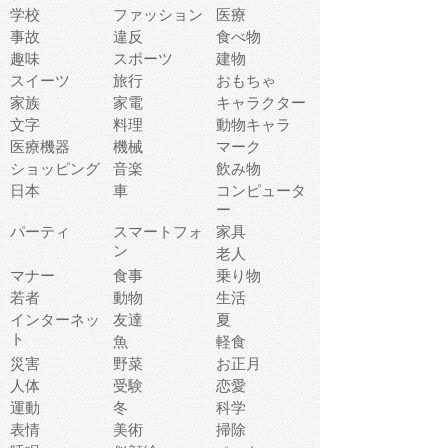
学校
ファッション
医療
事故
違反
食べ物
趣味
スポーツ
建物
スイーツ
旅行
おもちゃ
家族
家電
キャラクター
文字
料理
動物キャラ
医療機器
機械
マーク
ショッピング
音楽
飲み物
日本
車
コンピュータ
ー
パーティ
スマートフォ
家具
ン
老人
マナー
食事
乗り物
若者
動物
生活
インターネッ
友達
夏
ト
魚
軽食
災害
野菜
お正月
人体
受験
恋愛
運動
冬
科学
表情
美術
掃除