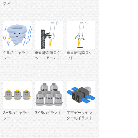
ラスト
台風のキャラク
垂直離着陸ロケ
垂直離着陸ロケ
ター
ット（アーム）
ット
SMRのキャラク
SMRのイラスト
宇宙データセン
ター
ターのイラスト