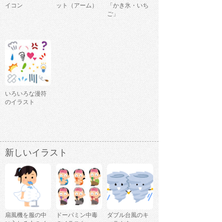
イコン
ット（アーム）
「かき氷・いち
ご」
いろいろな漫符
のイラスト
新しいイラスト
扇風機を服の中
ドーパミン中毒
ダブル台風のキ