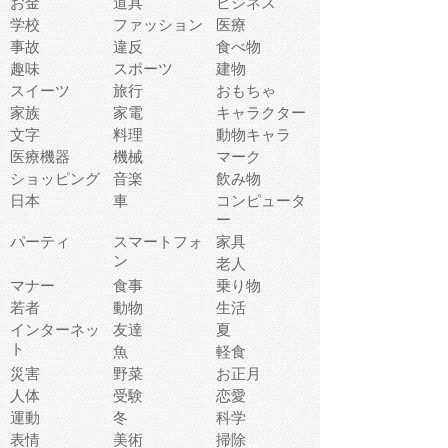
お金
道具
ビジネス
学校
ファッション
医療
事故
違反
食べ物
趣味
スポーツ
建物
スイーツ
旅行
おもちゃ
家族
家電
キャラクター
文字
料理
動物キャラ
医療機器
機械
マーク
ショッピング
音楽
飲み物
日本
車
コンピュータ
ー
パーティ
スマートフォ
家具
ン
老人
マナー
食事
乗り物
若者
動物
生活
インターネッ
友達
夏
ト
魚
軽食
災害
野菜
お正月
人体
受験
恋愛
運動
冬
科学
表情
美術
掃除