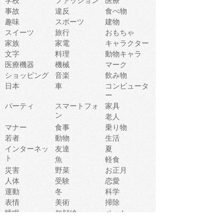
学校
ファッション
医療
事故
違反
食べ物
趣味
スポーツ
建物
スイーツ
旅行
おもちゃ
家族
家電
キャラクター
文字
料理
動物キャラ
医療機器
機械
マーク
ショッピング
音楽
飲み物
日本
車
コンピュータ
ー
パーティ
スマートフォ
家具
ン
老人
マナー
食事
乗り物
若者
動物
生活
インターネッ
友達
夏
ト
魚
軽食
災害
野菜
お正月
人体
受験
恋愛
運動
冬
科学
表情
美術
掃除
睡眠
似顔絵
ペット