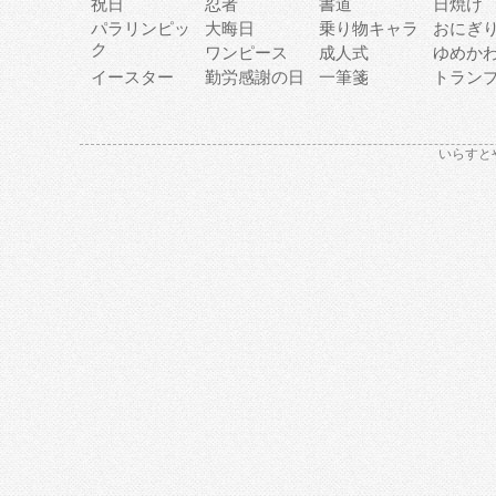
祝日
忍者
書道
日焼け
パラリンピッ
大晦日
乗り物キャラ
おにぎ
ク
ワンピース
成人式
ゆめか
イースター
勤労感謝の日
一筆箋
トラン
いらすと