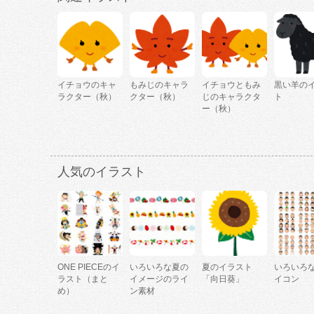
イチョウのキャ
もみじのキャラ
イチョウともみ
黒い羊の
ラクター（秋）
クター（秋）
じのキャラクタ
ト
ー（秋）
人気のイラスト
ONE PIECEのイ
いろいろな夏の
夏のイラスト
いろいろ
ラスト（まと
イメージのライ
「向日葵」
イコン
め）
ン素材