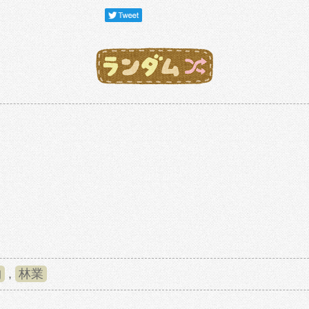
物
,
林業