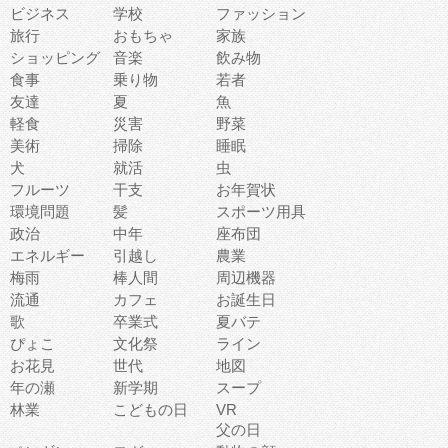
ビジネス
学校
ファッション
旅行
おもちゃ
家族
ショッピング
音楽
飲み物
食事
乗り物
若者
友達
夏
魚
軽食
災害
野菜
美術
掃除
睡眠
犬
就活
虫
フルーツ
干支
お年賀状
環境問題
髪
スポーツ用具
政治
中年
座布団
エネルギー
引越し
農業
梅雨
棒人間
周辺機器
流通
カフェ
お誕生日
歌
卒業式
夏バテ
ぴょこ
文化祭
ライン
お花見
世代
地図
年の瀬
新学期
スープ
林業
こどもの日
VR
父の日