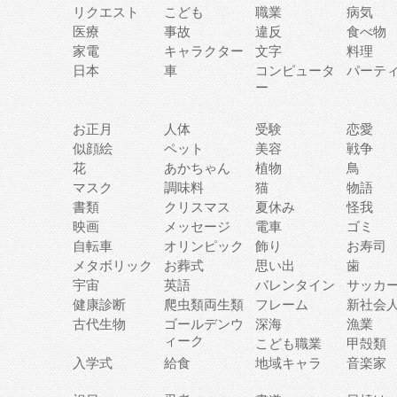
リクエスト
こども
職業
病気
医療
事故
違反
食べ物
家電
キャラクター
文字
料理
日本
車
コンピュータ
パーテ
ー
お正月
人体
受験
恋愛
似顔絵
ペット
美容
戦争
花
あかちゃん
植物
鳥
マスク
調味料
猫
物語
書類
クリスマス
夏休み
怪我
映画
メッセージ
電車
ゴミ
自転車
オリンピック
飾り
お寿司
メタボリック
お葬式
思い出
歯
宇宙
英語
バレンタイン
サッカ
健康診断
爬虫類両生類
フレーム
新社会
古代生物
ゴールデンウ
深海
漁業
ィーク
こども職業
甲殻類
入学式
給食
地域キャラ
音楽家