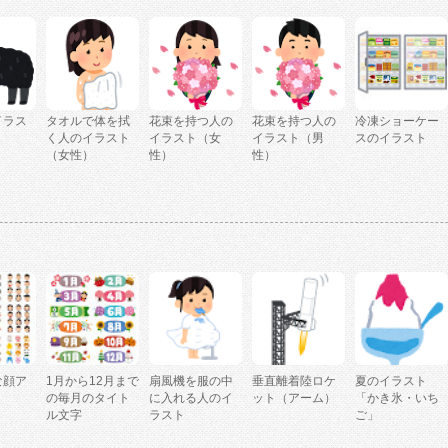
イラス
タオルで体を拭
花束を持つ人の
花束を持つ人の
冷凍ショーケー
く人のイラスト
イラスト（女
イラスト（男
スのイラスト
（女性）
性）
性）
な顔ア
1月から12月まで
扇風機を服の中
垂直離着陸ロケ
夏のイラスト
の毎月のタイト
に入れる人のイ
ット（アーム）
「かき氷・いち
ル文字
ラスト
ご」