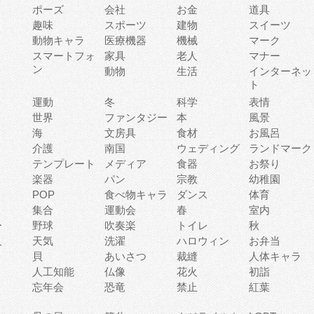
ポーズ
会社
お金
道具
趣味
スポーツ
建物
スイーツ
動物キャラ
医療機器
機械
マーク
ィ
スマートフォ
家具
老人
マナー
ン
動物
生活
インターネッ
ト
運動
冬
科学
表情
世界
ファンタジー
本
風景
海
文房具
食材
お風呂
介護
南国
ウェディング
ランドマーク
テンプレート
メディア
食器
お祭り
楽器
パン
宗教
幼稚園
POP
食べ物キャラ
ダンス
体育
集合
運動会
春
室内
ー
野球
吹奏楽
トイレ
秋
人
天気
洗濯
ハロウィン
お弁当
貝
あいさつ
裁縫
人体キャラ
人工知能
仏像
花火
初詣
忘年会
恐竜
禁止
紅葉