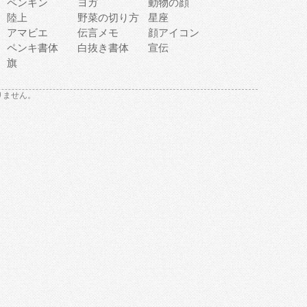
ペンギン
ヨガ
動物の顔
陸上
野菜の切り方
星座
アマビエ
伝言メモ
顔アイコン
ペンキ書体
白抜き書体
宣伝
旗
りません。