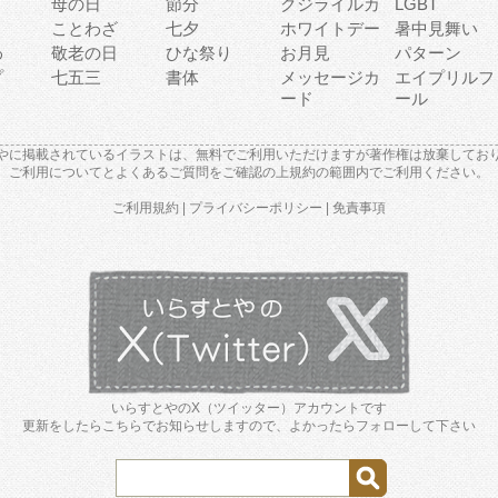
母の日
節分
クジライルカ
LGBT
り
ことわざ
七夕
ホワイトデー
暑中見舞い
わ
敬老の日
ひな祭り
お月見
パターン
プ
七五三
書体
メッセージカ
エイプリルフ
ード
ール
やに掲載されているイラストは、無料でご利用いただけますが著作権は放棄してお
ご利用について
と
よくあるご質問
をご確認の上規約の範囲内でご利用ください。
ご利用規約
|
プライバシーポリシー
|
免責事項
いらすとやのX（ツイッター）アカウントです
更新をしたらこちらでお知らせしますので、よかったらフォローして下さい