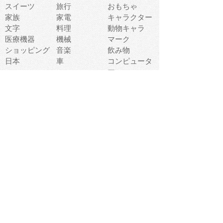
スイーツ
旅行
おもちゃ
家族
家電
キャラクター
文字
料理
動物キャラ
医療機器
機械
マーク
ショッピング
音楽
飲み物
日本
車
コンピュータ
ー
パーティ
スマートフォ
家具
ン
老人
マナー
食事
乗り物
若者
動物
生活
インターネッ
友達
夏
ト
魚
軽食
災害
野菜
お正月
人体
受験
恋愛
運動
冬
科学
表情
美術
掃除
睡眠
似顔絵
ペット
美容
戦争
世界
ファンタジー
本
風景