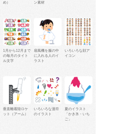
め）
ン素材
1月から12月まで
扇風機を服の中
いろいろな顔ア
の毎月のタイト
に入れる人のイ
イコン
ル文字
ラスト
垂直離着陸ロケ
いろいろな漫符
夏のイラスト
ット（アーム）
のイラスト
「かき氷・いち
ご」