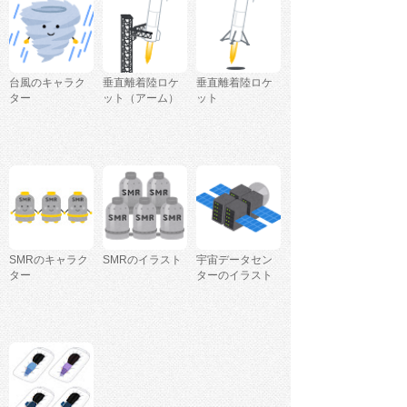
台風のキャラク
垂直離着陸ロケ
垂直離着陸ロケ
ター
ット（アーム）
ット
SMRのキャラク
SMRのイラスト
宇宙データセン
ター
ターのイラスト