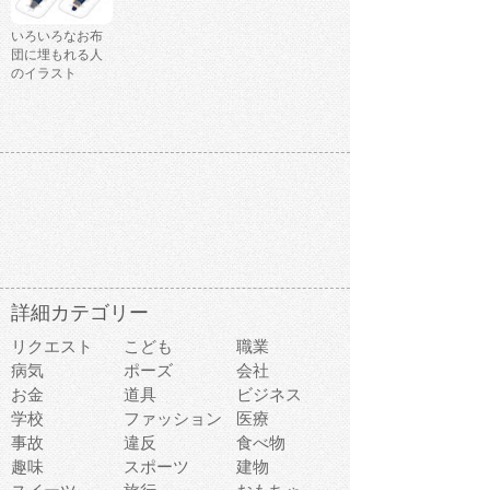
いろいろなお布
団に埋もれる人
のイラスト
詳細カテゴリー
リクエスト
こども
職業
病気
ポーズ
会社
お金
道具
ビジネス
学校
ファッション
医療
事故
違反
食べ物
趣味
スポーツ
建物