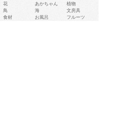
花
あかちゃん
植物
鳥
海
文房具
食材
お風呂
フルーツ
干支
お年賀状
マスク
調味料
猫
物語
介護
南国
ウェディング
ランドマーク
環境問題
髪
スポーツ用具
書類
クリスマス
夏休み
怪我
テンプレート
メディア
食器
お祭り
政治
中年
座布団
映画
メッセージ
電車
ゴミ
楽器
パン
宗教
幼稚園
エネルギー
引越し
農業
自転車
オリンピック
飾り
お寿司
POP
食べ物キャラ
ダンス
体育
梅雨
棒人間
周辺機器
メタボリック
お葬式
思い出
歯
集合