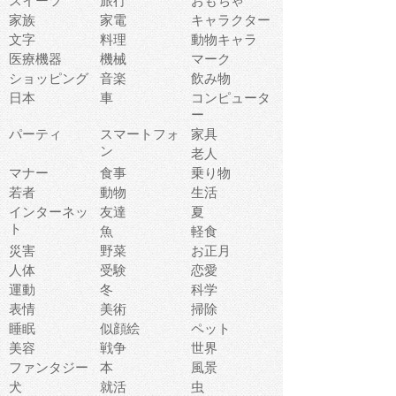
スイーツ
旅行
おもちゃ
家族
家電
キャラクター
文字
料理
動物キャラ
医療機器
機械
マーク
ショッピング
音楽
飲み物
日本
車
コンピュータ
ー
パーティ
スマートフォ
家具
ン
老人
マナー
食事
乗り物
若者
動物
生活
インターネッ
友達
夏
ト
魚
軽食
災害
野菜
お正月
人体
受験
恋愛
運動
冬
科学
表情
美術
掃除
睡眠
似顔絵
ペット
美容
戦争
世界
ファンタジー
本
風景
犬
就活
虫