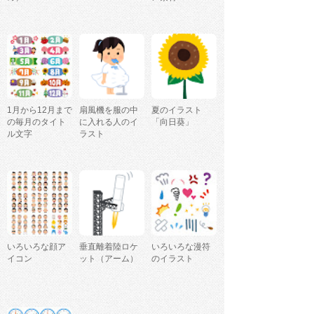
1月から12月まで
扇風機を服の中
夏のイラスト
の毎月のタイト
に入れる人のイ
「向日葵」
ル文字
ラスト
いろいろな顔ア
垂直離着陸ロケ
いろいろな漫符
イコン
ット（アーム）
のイラスト