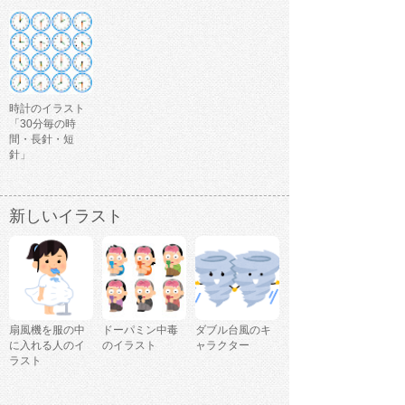
時計のイラスト
「30分毎の時
間・長針・短
針」
新しいイラスト
扇風機を服の中
ドーパミン中毒
ダブル台風のキ
に入れる人のイ
のイラスト
ャラクター
ラスト