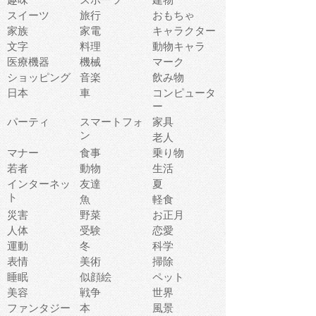
スイーツ
旅行
おもちゃ
家族
家電
キャラクター
文字
料理
動物キャラ
医療機器
機械
マーク
ショッピング
音楽
飲み物
日本
車
コンピュータ
ー
パーティ
スマートフォ
家具
ン
老人
マナー
食事
乗り物
若者
動物
生活
インターネッ
友達
夏
ト
魚
軽食
災害
野菜
お正月
人体
受験
恋愛
運動
冬
科学
表情
美術
掃除
睡眠
似顔絵
ペット
美容
戦争
世界
ファンタジー
本
風景