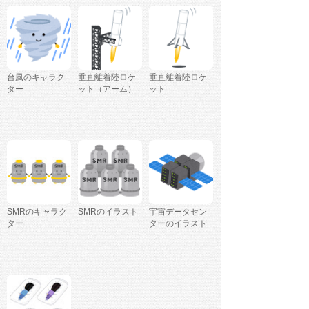
台風のキャラク
垂直離着陸ロケ
垂直離着陸ロケ
ター
ット（アーム）
ット
SMRのキャラク
SMRのイラスト
宇宙データセン
ター
ターのイラスト