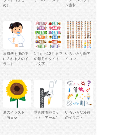
め）
ン素材
扇風機を服の中
1月から12月まで
いろいろな顔ア
に入れる人のイ
の毎月のタイト
イコン
ラスト
ル文字
夏のイラスト
垂直離着陸ロケ
いろいろな漫符
「向日葵」
ット（アーム）
のイラスト