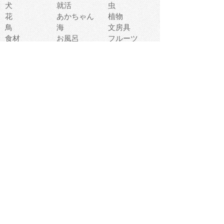
犬
就活
虫
花
あかちゃん
植物
鳥
海
文房具
食材
お風呂
フルーツ
干支
お年賀状
マスク
調味料
猫
物語
介護
南国
ウェディング
ランドマーク
環境問題
髪
スポーツ用具
書類
クリスマス
夏休み
怪我
テンプレート
メディア
食器
お祭り
政治
中年
座布団
映画
メッセージ
電車
ゴミ
楽器
パン
宗教
幼稚園
エネルギー
引越し
農業
自転車
オリンピック
飾り
お寿司
POP
食べ物キャラ
ダンス
体育
梅雨
棒人間
周辺機器
メタボリック
お葬式