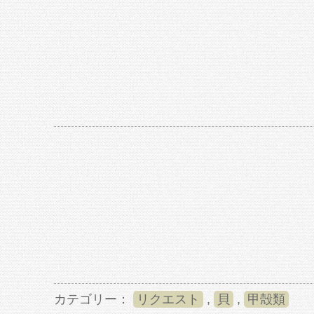
カテゴリー：
リクエスト
,
貝
,
甲殻類