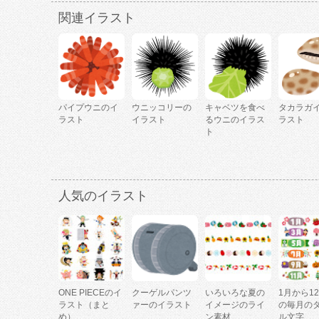
関連イラスト
パイプウニのイ
ウニッコリーの
キャベツを食べ
タカラガ
ラスト
イラスト
るウニのイラス
ラスト
ト
人気のイラスト
ONE PIECEのイ
クーゲルパンツ
いろいろな夏の
1月から1
ラスト（まと
ァーのイラスト
イメージのライ
の毎月の
め）
ン素材
ル文字