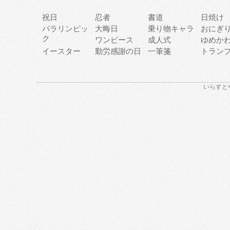
祝日
忍者
書道
日焼け
パラリンピッ
大晦日
乗り物キャラ
おにぎ
ク
ワンピース
成人式
ゆめか
イースター
勤労感謝の日
一筆箋
トラン
いらすと