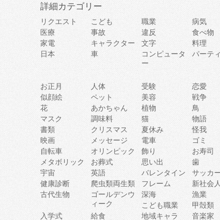
詳細カテゴリー
リクエスト
こども
職業
病気
医療
事故
違反
食べ物
家電
キャラクター
文字
料理
日本
車
コンピュータ
パーテ
ー
お正月
人体
受験
恋愛
似顔絵
ペット
美容
戦争
花
あかちゃん
植物
鳥
マスク
調味料
猫
物語
書類
クリスマス
夏休み
怪我
映画
メッセージ
電車
ゴミ
自転車
オリンピック
飾り
お寿司
メタボリック
お葬式
思い出
歯
宇宙
英語
バレンタイン
サッカ
健康診断
爬虫類両生類
フレーム
新社会
古代生物
ゴールデンウ
深海
漁業
ィーク
こども職業
甲殻類
入学式
給食
地域キャラ
音楽家