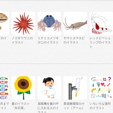
イのイ
ノコギリウニの
ミナミコメツキ
ヤマトヌマエビ
レッドビーシュ
イラスト
ガニのイラスト
のイラスト
リンプのイラス
ト
2月まで
夏のイラスト
扇風機を服の中
垂直離着陸ロケ
いろいろな漫符
タイト
「向日葵」
に入れる人のイ
ット（アーム）
のイラスト
ラスト