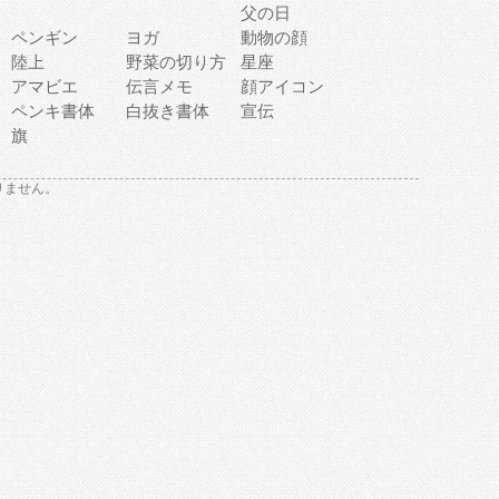
父の日
ペンギン
ヨガ
動物の顔
陸上
野菜の切り方
星座
アマビエ
伝言メモ
顔アイコン
ペンキ書体
白抜き書体
宣伝
旗
りません。