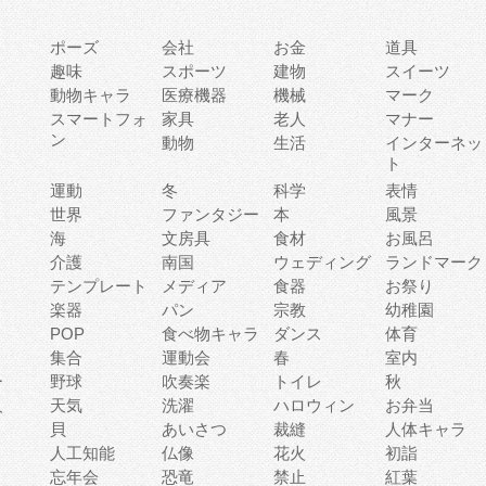
ポーズ
会社
お金
道具
趣味
スポーツ
建物
スイーツ
動物キャラ
医療機器
機械
マーク
ィ
スマートフォ
家具
老人
マナー
ン
動物
生活
インターネッ
ト
運動
冬
科学
表情
世界
ファンタジー
本
風景
海
文房具
食材
お風呂
介護
南国
ウェディング
ランドマーク
テンプレート
メディア
食器
お祭り
楽器
パン
宗教
幼稚園
POP
食べ物キャラ
ダンス
体育
集合
運動会
春
室内
ー
野球
吹奏楽
トイレ
秋
人
天気
洗濯
ハロウィン
お弁当
貝
あいさつ
裁縫
人体キャラ
人工知能
仏像
花火
初詣
忘年会
恐竜
禁止
紅葉