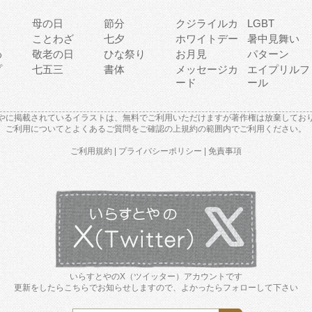
母の日
節分
クジライルカ
LGBT
り
ことわざ
七夕
ホワイトデー
暑中見舞い
わ
敬老の日
ひな祭り
お月見
パターン
プ
七五三
書体
メッセージカ
エイプリルフ
ード
ール
やに掲載されているイラストは、無料でご利用いただけますが著作権は放棄してお
ご利用について
と
よくあるご質問
をご確認の上規約の範囲内でご利用ください。
ご利用規約
|
プライバシーポリシー
|
免責事項
いらすとやのX（ツイッター）アカウントです
更新をしたらこちらでお知らせしますので、よかったらフォローして下さい