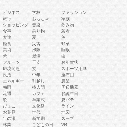
ビジネス
学校
ファッション
旅行
おもちゃ
家族
ショッピング
音楽
飲み物
食事
乗り物
若者
友達
夏
魚
軽食
災害
野菜
美術
掃除
睡眠
犬
就活
虫
フルーツ
干支
お年賀状
環境問題
髪
スポーツ用具
政治
中年
座布団
エネルギー
引越し
農業
梅雨
棒人間
周辺機器
流通
カフェ
お誕生日
歌
卒業式
夏バテ
ぴょこ
文化祭
ライン
お花見
世代
地図
年の瀬
新学期
スープ
林業
こどもの日
VR