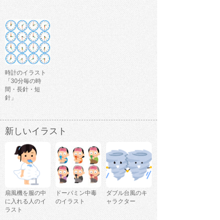
時計のイラスト
「30分毎の時
間・長針・短
針」
新しいイラスト
扇風機を服の中
ドーパミン中毒
ダブル台風のキ
に入れる人のイ
のイラスト
ャラクター
ラスト