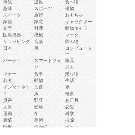
事故
違反
食べ物
趣味
スポーツ
建物
スイーツ
旅行
おもちゃ
家族
家電
キャラクター
文字
料理
動物キャラ
医療機器
機械
マーク
ショッピング
音楽
飲み物
日本
車
コンピュータ
ー
パーティ
スマートフォ
家具
ン
老人
マナー
食事
乗り物
若者
動物
生活
インターネッ
友達
夏
ト
魚
軽食
災害
野菜
お正月
人体
受験
恋愛
運動
冬
科学
表情
美術
掃除
睡眠
似顔絵
ペット
美容
戦争
世界