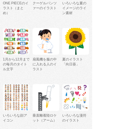
ONE PIECEのイ
クーゲルパンツ
いろいろな夏の
ラスト（まと
ァーのイラスト
イメージのライ
め）
ン素材
1月から12月まで
扇風機を服の中
夏のイラスト
の毎月のタイト
に入れる人のイ
「向日葵」
ル文字
ラスト
いろいろな顔ア
垂直離着陸ロケ
いろいろな漫符
イコン
ット（アーム）
のイラスト