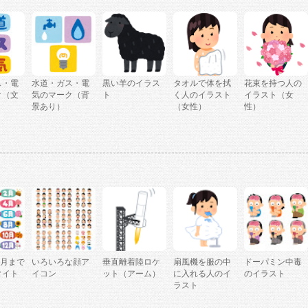
ス・電
水道・ガス・電
黒い羊のイラス
タオルで体を拭
花束を持つ人の
ク（文
気のマーク（背
ト
く人のイラスト
イラスト（女
景あり）
（女性）
性）
2月まで
いろいろな顔ア
垂直離着陸ロケ
扇風機を服の中
ドーパミン中毒
タイト
イコン
ット（アーム）
に入れる人のイ
のイラスト
ラスト