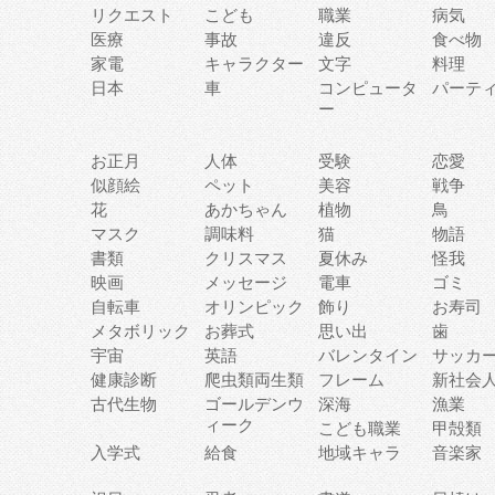
リクエスト
こども
職業
病気
医療
事故
違反
食べ物
家電
キャラクター
文字
料理
日本
車
コンピュータ
パーテ
ー
お正月
人体
受験
恋愛
似顔絵
ペット
美容
戦争
花
あかちゃん
植物
鳥
マスク
調味料
猫
物語
書類
クリスマス
夏休み
怪我
映画
メッセージ
電車
ゴミ
自転車
オリンピック
飾り
お寿司
メタボリック
お葬式
思い出
歯
宇宙
英語
バレンタイン
サッカ
健康診断
爬虫類両生類
フレーム
新社会
古代生物
ゴールデンウ
深海
漁業
ィーク
こども職業
甲殻類
入学式
給食
地域キャラ
音楽家