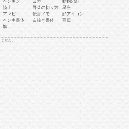
ペンギン
ヨガ
動物の顔
陸上
野菜の切り方
星座
アマビエ
伝言メモ
顔アイコン
ペンキ書体
白抜き書体
宣伝
旗
りません。