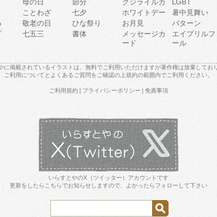
母の日
節分
クジライルカ
LGBT
り
ことわざ
七夕
ホワイトデー
暑中見舞い
わ
敬老の日
ひな祭り
お月見
パターン
プ
七五三
書体
メッセージカ
エイプリルフ
ード
ール
やに掲載されているイラストは、無料でご利用いただけますが著作権は放棄してお
ご利用について
と
よくあるご質問
をご確認の上規約の範囲内でご利用ください。
ご利用規約
|
プライバシーポリシー
|
免責事項
いらすとやのX（ツイッター）アカウントです
更新をしたらこちらでお知らせしますので、よかったらフォローして下さい