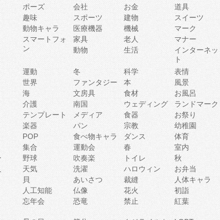
ポーズ
会社
お金
道具
趣味
スポーツ
建物
スイーツ
動物キャラ
医療機器
機械
マーク
ィ
スマートフォ
家具
老人
マナー
ン
動物
生活
インターネッ
ト
運動
冬
科学
表情
世界
ファンタジー
本
風景
海
文房具
食材
お風呂
介護
南国
ウェディング
ランドマーク
テンプレート
メディア
食器
お祭り
楽器
パン
宗教
幼稚園
POP
食べ物キャラ
ダンス
体育
集合
運動会
春
室内
ー
野球
吹奏楽
トイレ
秋
人
天気
洗濯
ハロウィン
お弁当
貝
あいさつ
裁縫
人体キャラ
人工知能
仏像
花火
初詣
忘年会
恐竜
禁止
紅葉