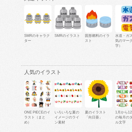
SMRのキャラク
SMRのイラスト
固形燃料のイラ
水道・ガ
ター
スト
気のマー
字）
人気のイラスト
ONE PIECEのイ
いろいろな夏の
夏のイラスト
1月から1
ラスト（まと
イメージのライ
「向日葵」
の毎月の
め）
ン素材
ル文字