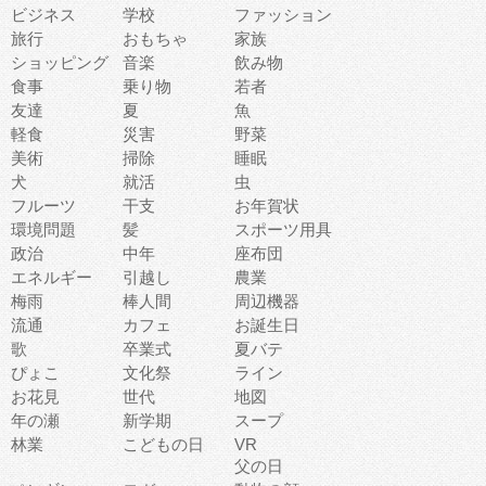
ビジネス
学校
ファッション
旅行
おもちゃ
家族
ショッピング
音楽
飲み物
食事
乗り物
若者
友達
夏
魚
軽食
災害
野菜
美術
掃除
睡眠
犬
就活
虫
フルーツ
干支
お年賀状
環境問題
髪
スポーツ用具
政治
中年
座布団
エネルギー
引越し
農業
梅雨
棒人間
周辺機器
流通
カフェ
お誕生日
歌
卒業式
夏バテ
ぴょこ
文化祭
ライン
お花見
世代
地図
年の瀬
新学期
スープ
林業
こどもの日
VR
父の日