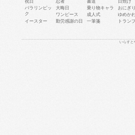
祝日
忍者
書道
日焼け
パラリンピッ
大晦日
乗り物キャラ
おにぎ
ク
ワンピース
成人式
ゆめか
イースター
勤労感謝の日
一筆箋
トラン
いらすと