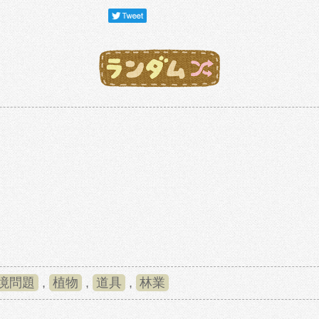
境問題
,
植物
,
道具
,
林業