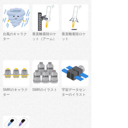
台風のキャラク
垂直離着陸ロケ
垂直離着陸ロケ
ター
ット（アーム）
ット
SMRのキャラク
SMRのイラスト
宇宙データセン
ター
ターのイラスト