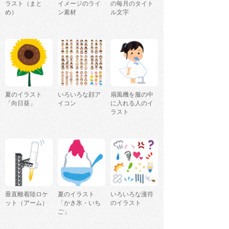
ラスト（まと
イメージのライ
の毎月のタイト
め）
ン素材
ル文字
夏のイラスト
いろいろな顔ア
扇風機を服の中
「向日葵」
イコン
に入れる人のイ
ラスト
垂直離着陸ロケ
夏のイラスト
いろいろな漫符
ット（アーム）
「かき氷・いち
のイラスト
ご」