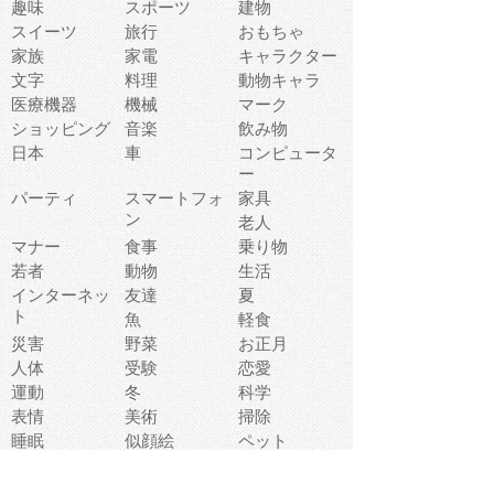
趣味
スポーツ
建物
スイーツ
旅行
おもちゃ
家族
家電
キャラクター
文字
料理
動物キャラ
医療機器
機械
マーク
ショッピング
音楽
飲み物
日本
車
コンピュータ
ー
パーティ
スマートフォ
家具
ン
老人
マナー
食事
乗り物
若者
動物
生活
インターネッ
友達
夏
ト
魚
軽食
災害
野菜
お正月
人体
受験
恋愛
運動
冬
科学
表情
美術
掃除
睡眠
似顔絵
ペット
美容
戦争
世界
ファンタジー
本
風景