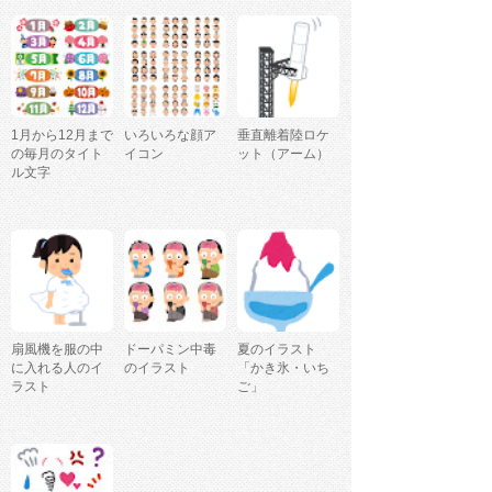
1月から12月まで
いろいろな顔ア
垂直離着陸ロケ
の毎月のタイト
イコン
ット（アーム）
ル文字
扇風機を服の中
ドーパミン中毒
夏のイラスト
に入れる人のイ
のイラスト
「かき氷・いち
ラスト
ご」