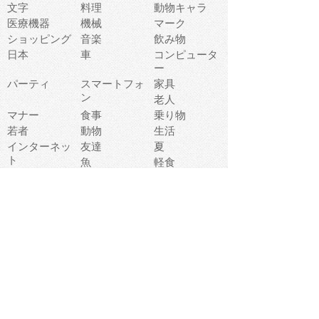
文字
料理
動物キャラ
医療機器
機械
マーク
ショッピング
音楽
飲み物
日本
車
コンピュータ
ー
パーティ
スマートフォ
家具
ン
老人
マナー
食事
乗り物
若者
動物
生活
インターネッ
友達
夏
ト
魚
軽食
災害
野菜
お正月
人体
受験
恋愛
運動
冬
科学
表情
美術
掃除
睡眠
似顔絵
ペット
美容
戦争
世界
ファンタジー
本
風景
犬
就活
虫
花
あかちゃん
植物
鳥
海
文房具