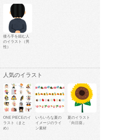
後ろ手を組む人
のイラスト（男
性）
人気のイラスト
ONE PIECEのイ
いろいろな夏の
夏のイラスト
ラスト（まと
イメージのライ
「向日葵」
め）
ン素材