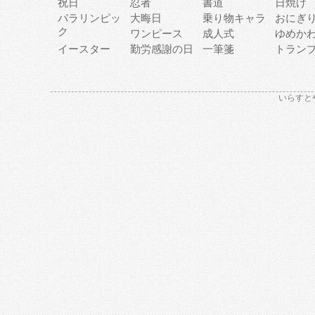
祝日
忍者
書道
日焼け
パラリンピッ
大晦日
乗り物キャラ
おにぎ
ク
ワンピース
成人式
ゆめか
イースター
勤労感謝の日
一筆箋
トラン
いらすと