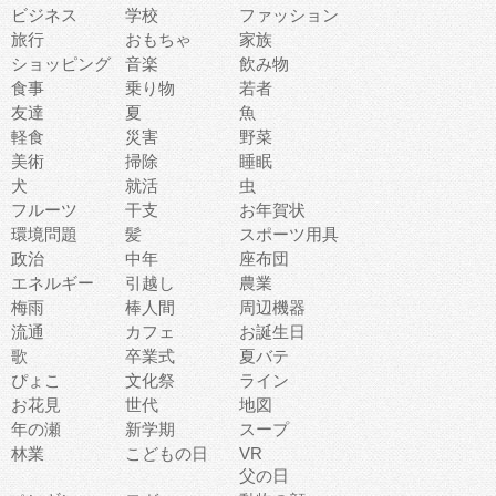
ビジネス
学校
ファッション
旅行
おもちゃ
家族
ショッピング
音楽
飲み物
食事
乗り物
若者
友達
夏
魚
軽食
災害
野菜
美術
掃除
睡眠
犬
就活
虫
フルーツ
干支
お年賀状
環境問題
髪
スポーツ用具
政治
中年
座布団
エネルギー
引越し
農業
梅雨
棒人間
周辺機器
流通
カフェ
お誕生日
歌
卒業式
夏バテ
ぴょこ
文化祭
ライン
お花見
世代
地図
年の瀬
新学期
スープ
林業
こどもの日
VR
父の日