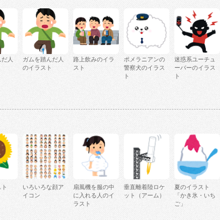
んだ人
ガムを踏んだ人
路上飲みのイラ
ポメラニアンの
迷惑系ユーチュ
ト
のイラスト
スト
警察犬のイラス
ーバーのイラス
ト
ト
スト
いろいろな顔ア
扇風機を服の中
垂直離着陸ロケ
夏のイラスト
」
イコン
に入れる人のイ
ット（アーム）
「かき氷・いち
ラスト
ご」