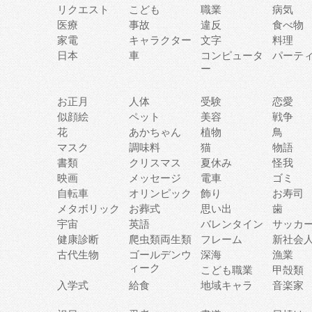
リクエスト
こども
職業
病気
医療
事故
違反
食べ物
家電
キャラクター
文字
料理
日本
車
コンピュータ
パーテ
ー
お正月
人体
受験
恋愛
似顔絵
ペット
美容
戦争
花
あかちゃん
植物
鳥
マスク
調味料
猫
物語
書類
クリスマス
夏休み
怪我
映画
メッセージ
電車
ゴミ
自転車
オリンピック
飾り
お寿司
メタボリック
お葬式
思い出
歯
宇宙
英語
バレンタイン
サッカ
健康診断
爬虫類両生類
フレーム
新社会
古代生物
ゴールデンウ
深海
漁業
ィーク
こども職業
甲殻類
入学式
給食
地域キャラ
音楽家