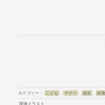
カテゴリー：
こども
,
マナー
,
違反
,
給
関連イラスト