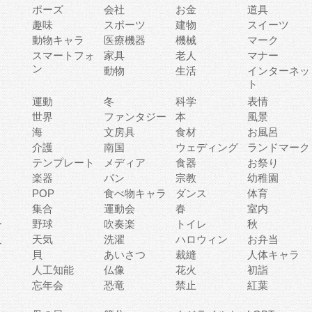
ポーズ
会社
お金
道具
趣味
スポーツ
建物
スイーツ
動物キャラ
医療機器
機械
マーク
ィ
スマートフォ
家具
老人
マナー
ン
動物
生活
インターネッ
ト
運動
冬
科学
表情
世界
ファンタジー
本
風景
海
文房具
食材
お風呂
介護
南国
ウェディング
ランドマーク
テンプレート
メディア
食器
お祭り
楽器
パン
宗教
幼稚園
POP
食べ物キャラ
ダンス
体育
集合
運動会
春
室内
ー
野球
吹奏楽
トイレ
秋
人
天気
洗濯
ハロウィン
お弁当
貝
あいさつ
裁縫
人体キャラ
人工知能
仏像
花火
初詣
忘年会
恐竜
禁止
紅葉