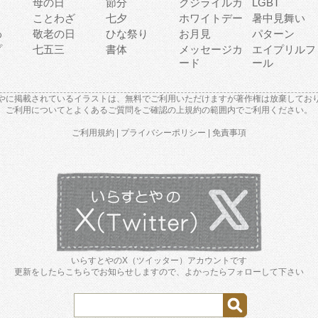
母の日
節分
クジライルカ
LGBT
り
ことわざ
七夕
ホワイトデー
暑中見舞い
わ
敬老の日
ひな祭り
お月見
パターン
プ
七五三
書体
メッセージカ
エイプリルフ
ード
ール
やに掲載されているイラストは、無料でご利用いただけますが著作権は放棄してお
ご利用について
と
よくあるご質問
をご確認の上規約の範囲内でご利用ください。
ご利用規約
|
プライバシーポリシー
|
免責事項
いらすとやのX（ツイッター）アカウントです
更新をしたらこちらでお知らせしますので、よかったらフォローして下さい