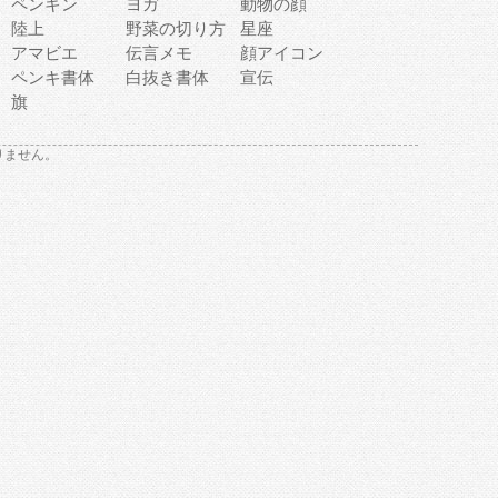
ペンギン
ヨガ
動物の顔
陸上
野菜の切り方
星座
アマビエ
伝言メモ
顔アイコン
ペンキ書体
白抜き書体
宣伝
旗
りません。