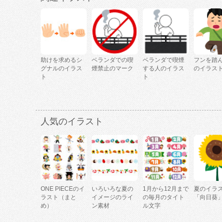
助けを求めるシ
ベランダでの喫
ベランダで喫煙
フンを踏
グナルのイラス
煙禁止のマーク
する人のイラス
のイラス
ト
ト
人気のイラスト
ONE PIECEのイ
いろいろな夏の
1月から12月まで
夏のイラ
ラスト（まと
イメージのライ
の毎月のタイト
「向日葵
め）
ン素材
ル文字