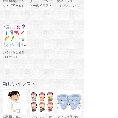
垂直離着陸ロケ
クーゲルパンツ
夏のイラスト
ット（アーム）
ァーのイラスト
「かき氷・いち
ご」
いろいろな漫符
のイラスト
新しいイラスト
扇風機を服の中
ドーパミン中毒
ダブル台風のキ