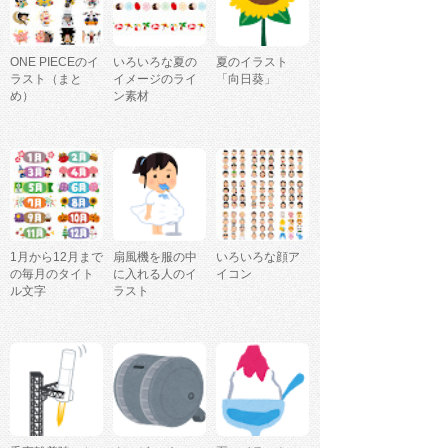
ONE PIECEのイ
いろいろな夏の
夏のイラスト
ラスト（まと
イメージのライ
「向日葵」
め）
ン素材
1月から12月まで
扇風機を服の中
いろいろな顔ア
の毎月のタイト
に入れる人のイ
イコン
ル文字
ラスト