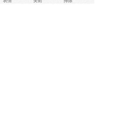
表情
美術
掃除
睡眠
似顔絵
ペット
美容
戦争
世界
ファンタジー
本
風景
犬
就活
虫
花
あかちゃん
植物
鳥
海
文房具
食材
お風呂
フルーツ
干支
お年賀状
マスク
調味料
猫
物語
介護
南国
ウェディング
ランドマーク
環境問題
髪
スポーツ用具
書類
クリスマス
夏休み
怪我
テンプレート
メディア
食器
お祭り
政治
中年
座布団
映画
メッセージ
電車
ゴミ
楽器
パン
宗教
幼稚園
エネルギー
引越し
農業
自転車
オリンピック
飾り
お寿司