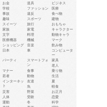
お金
道具
ビジネス
学校
ファッション
医療
事故
違反
食べ物
趣味
スポーツ
建物
スイーツ
旅行
おもちゃ
家族
家電
キャラクター
文字
料理
動物キャラ
医療機器
機械
マーク
ショッピング
音楽
飲み物
日本
車
コンピュータ
ー
パーティ
スマートフォ
家具
ン
老人
マナー
食事
乗り物
若者
動物
生活
インターネッ
友達
夏
ト
魚
軽食
災害
野菜
お正月
人体
受験
恋愛
運動
冬
科学