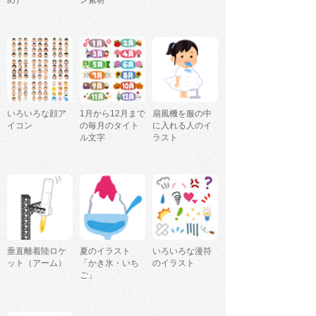
め）
ン素材
いろいろな顔ア
1月から12月まで
扇風機を服の中
イコン
の毎月のタイト
に入れる人のイ
ル文字
ラスト
垂直離着陸ロケ
夏のイラスト
いろいろな漫符
ット（アーム）
「かき氷・いち
のイラスト
ご」