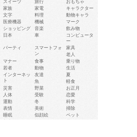
スイーツ
旅行
おもちゃ
家族
家電
キャラクター
文字
料理
動物キャラ
医療機器
機械
マーク
ショッピング
音楽
飲み物
日本
車
コンピュータ
ー
パーティ
スマートフォ
家具
ン
老人
マナー
食事
乗り物
若者
動物
生活
インターネッ
友達
夏
ト
魚
軽食
災害
野菜
お正月
人体
受験
恋愛
運動
冬
科学
表情
美術
掃除
睡眠
似顔絵
ペット
美容
戦争
世界
ファンタジー
本
風景
犬
就活
虫