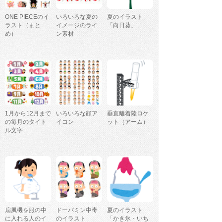
ONE PIECEのイ
いろいろな夏の
夏のイラスト
ラスト（まと
イメージのライ
「向日葵」
め）
ン素材
1月から12月まで
いろいろな顔ア
垂直離着陸ロケ
の毎月のタイト
イコン
ット（アーム）
ル文字
扇風機を服の中
ドーパミン中毒
夏のイラスト
に入れる人のイ
のイラスト
「かき氷・いち