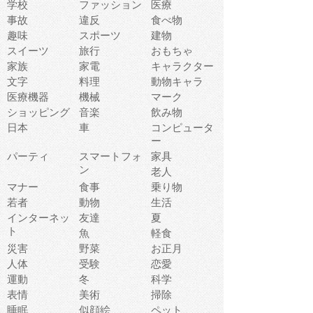
学校
ファッション
医療
事故
違反
食べ物
趣味
スポーツ
建物
スイーツ
旅行
おもちゃ
家族
家電
キャラクター
文字
料理
動物キャラ
医療機器
機械
マーク
ショッピング
音楽
飲み物
日本
車
コンピュータ
ー
パーティ
スマートフォ
家具
ン
老人
マナー
食事
乗り物
若者
動物
生活
インターネッ
友達
夏
ト
魚
軽食
災害
野菜
お正月
人体
受験
恋愛
運動
冬
科学
表情
美術
掃除
睡眠
似顔絵
ペット