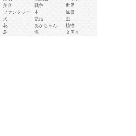
美容
戦争
世界
ファンタジー
本
風景
犬
就活
虫
花
あかちゃん
植物
鳥
海
文房具
食材
お風呂
フルーツ
干支
お年賀状
マスク
調味料
猫
物語
介護
南国
ウェディング
ランドマーク
環境問題
髪
スポーツ用具
書類
クリスマス
夏休み
怪我
テンプレート
メディア
食器
お祭り
政治
中年
座布団
映画
メッセージ
電車
ゴミ
楽器
パン
宗教
幼稚園
エネルギー
引越し
農業
自転車
オリンピック
飾り
お寿司
POP
食べ物キャラ
ダンス