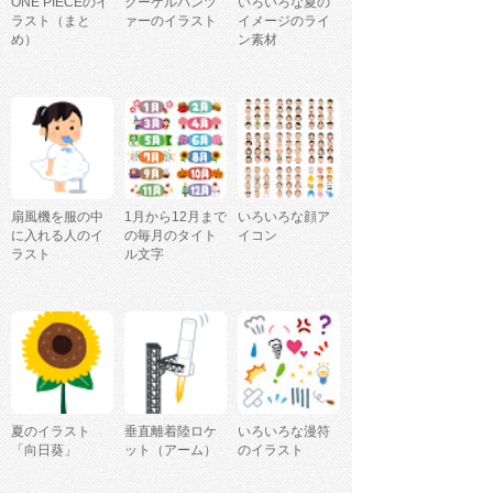
ONE PIECEのイ
クーゲルパンツ
いろいろな夏の
ラスト（まと
ァーのイラスト
イメージのライ
め）
ン素材
扇風機を服の中
1月から12月まで
いろいろな顔ア
に入れる人のイ
の毎月のタイト
イコン
ラスト
ル文字
夏のイラスト
垂直離着陸ロケ
いろいろな漫符
「向日葵」
ット（アーム）
のイラスト