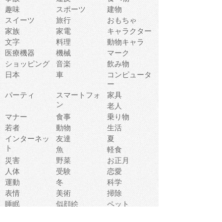
趣味
スポーツ
建物
スイーツ
旅行
おもちゃ
家族
家電
キャラクター
文字
料理
動物キャラ
医療機器
機械
マーク
ショッピング
音楽
飲み物
日本
車
コンピュータ
ー
パーティ
スマートフォ
家具
ン
老人
マナー
食事
乗り物
若者
動物
生活
インターネッ
友達
夏
ト
魚
軽食
災害
野菜
お正月
人体
受験
恋愛
運動
冬
科学
表情
美術
掃除
睡眠
似顔絵
ペット
美容
戦争
世界