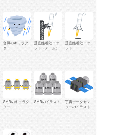
台風のキャラク
垂直離着陸ロケ
垂直離着陸ロケ
ター
ット（アーム）
ット
SMRのキャラク
SMRのイラスト
宇宙データセン
ター
ターのイラスト