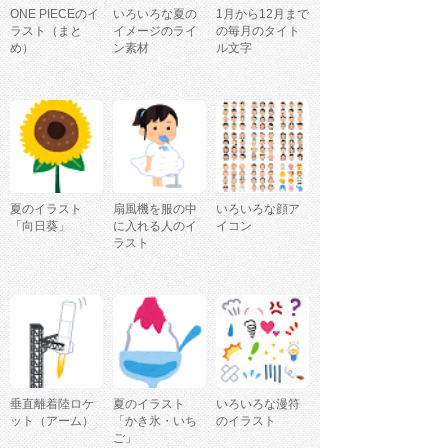
ONE PIECEのイ
いろいろな夏の
1月から12月まで
ラスト（まと
イメージのライ
の毎月のタイト
め）
ン素材
ル文字
夏のイラスト
扇風機を服の中
いろいろな顔ア
「向日葵」
に入れる人のイ
イコン
ラスト
垂直離着陸ロケ
夏のイラスト
いろいろな漫符
ット（アーム）
「かき氷・いち
のイラスト
ご」