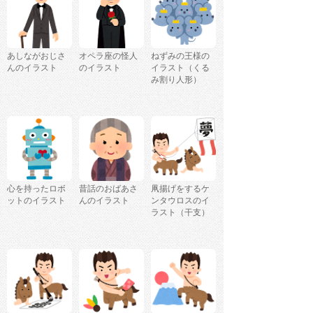
あしながおじさ
オペラ座の怪人
ねずみの王様の
んのイラスト
のイラスト
イラスト（くる
み割り人形）
心を持ったロボ
昔話のおばあさ
凧揚げをするケ
ットのイラスト
んのイラスト
ンタウロスのイ
ラスト（干支）