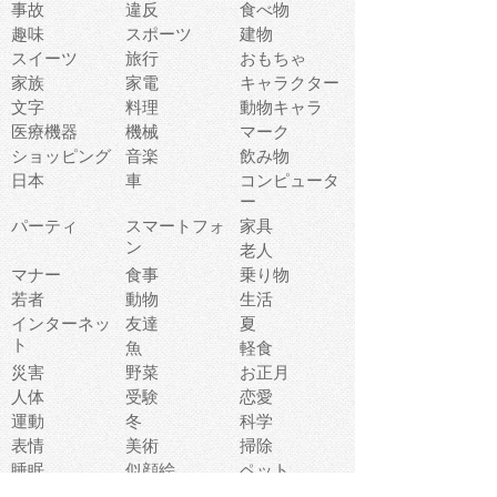
事故
違反
食べ物
趣味
スポーツ
建物
スイーツ
旅行
おもちゃ
家族
家電
キャラクター
文字
料理
動物キャラ
医療機器
機械
マーク
ショッピング
音楽
飲み物
日本
車
コンピュータ
ー
パーティ
スマートフォ
家具
ン
老人
マナー
食事
乗り物
若者
動物
生活
インターネッ
友達
夏
ト
魚
軽食
災害
野菜
お正月
人体
受験
恋愛
運動
冬
科学
表情
美術
掃除
睡眠
似顔絵
ペット
美容
戦争
世界