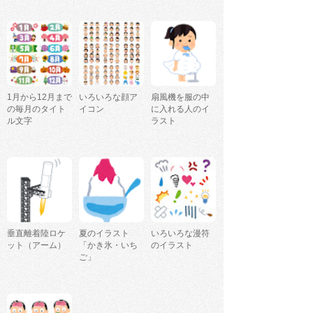
1月から12月まで
いろいろな顔ア
扇風機を服の中
の毎月のタイト
イコン
に入れる人のイ
ル文字
ラスト
垂直離着陸ロケ
夏のイラスト
いろいろな漫符
ット（アーム）
「かき氷・いち
のイラスト
ご」