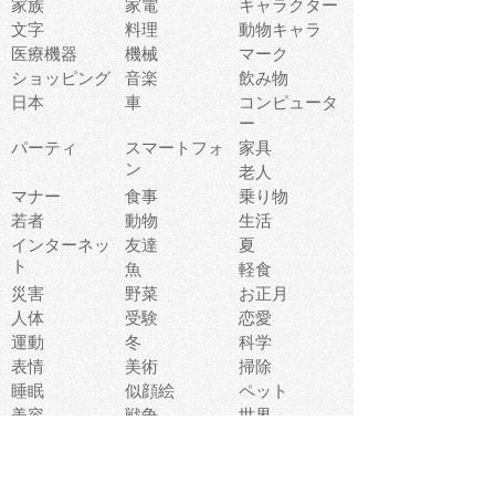
家族
家電
キャラクター
文字
料理
動物キャラ
医療機器
機械
マーク
ショッピング
音楽
飲み物
日本
車
コンピュータ
ー
パーティ
スマートフォ
家具
ン
老人
マナー
食事
乗り物
若者
動物
生活
インターネッ
友達
夏
ト
魚
軽食
災害
野菜
お正月
人体
受験
恋愛
運動
冬
科学
表情
美術
掃除
睡眠
似顔絵
ペット
美容
戦争
世界
ファンタジー
本
風景
犬
就活
虫
花
あかちゃん
植物