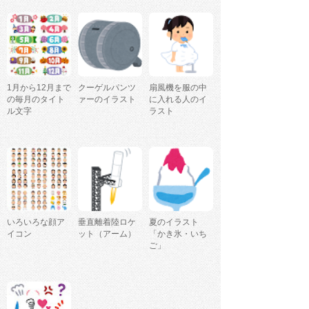
1月から12月まで
クーゲルパンツ
扇風機を服の中
の毎月のタイト
ァーのイラスト
に入れる人のイ
ル文字
ラスト
いろいろな顔ア
垂直離着陸ロケ
夏のイラスト
イコン
ット（アーム）
「かき氷・いち
ご」