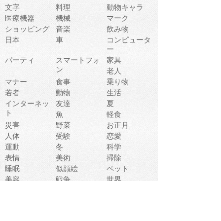
文字
料理
動物キャラ
医療機器
機械
マーク
ショッピング
音楽
飲み物
日本
車
コンピュータ
ー
パーティ
スマートフォ
家具
ン
老人
マナー
食事
乗り物
若者
動物
生活
インターネッ
友達
夏
ト
魚
軽食
災害
野菜
お正月
人体
受験
恋愛
運動
冬
科学
表情
美術
掃除
睡眠
似顔絵
ペット
美容
戦争
世界
ファンタジー
本
風景
犬
就活
虫
花
あかちゃん
植物