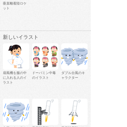
垂直離着陸ロケ
ット
新しいイラスト
扇風機を服の中
ドーパミン中毒
ダブル台風のキ
に入れる人のイ
のイラスト
ャラクター
ラスト