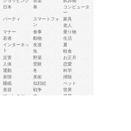
ショッピング
音楽
飲み物
日本
車
コンピュータ
ー
パーティ
スマートフォ
家具
ン
老人
マナー
食事
乗り物
若者
動物
生活
インターネッ
友達
夏
ト
魚
軽食
災害
野菜
お正月
人体
受験
恋愛
運動
冬
科学
表情
美術
掃除
睡眠
似顔絵
ペット
美容
戦争
世界
ファンタジー
本
風景
犬
就活
虫
花
あかちゃん
植物
鳥
海
文房具
食材
お風呂
フルーツ
干支
お年賀状
マスク