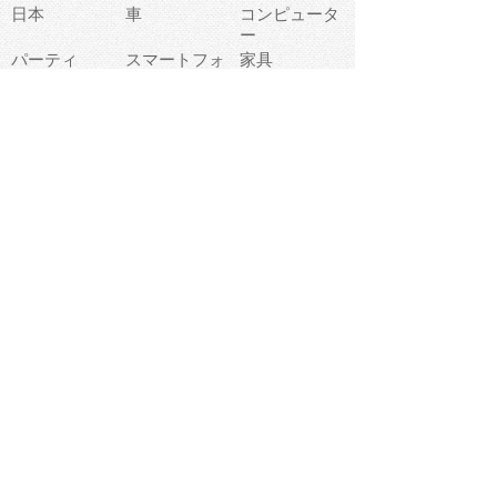
日本
車
コンピュータ
ー
パーティ
スマートフォ
家具
ン
老人
マナー
食事
乗り物
若者
動物
生活
インターネッ
友達
夏
ト
魚
軽食
災害
野菜
お正月
人体
受験
恋愛
運動
冬
科学
表情
美術
掃除
睡眠
似顔絵
ペット
美容
戦争
世界
ファンタジー
本
風景
犬
就活
虫
花
あかちゃん
植物
鳥
海
文房具
食材
お風呂
フルーツ
干支
お年賀状
マスク