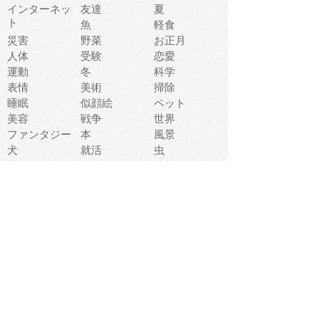
インターネッ
友達
夏
ト
魚
軽食
災害
野菜
お正月
人体
受験
恋愛
運動
冬
科学
表情
美術
掃除
睡眠
似顔絵
ペット
美容
戦争
世界
ファンタジー
本
風景
犬
就活
虫
花
あかちゃん
植物
鳥
海
文房具
食材
お風呂
フルーツ
干支
お年賀状
マスク
調味料
猫
物語
介護
南国
ウェディング
ランドマーク
環境問題
髪
スポーツ用具
書類
クリスマス
夏休み
怪我
テンプレート
メディア
食器
お祭り