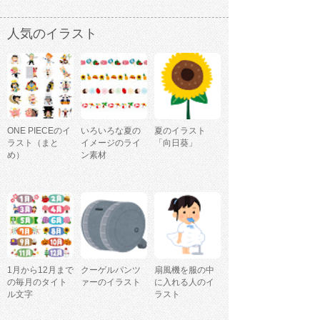
人気のイラスト
ONE PIECEのイ
いろいろな夏の
夏のイラスト
ラスト（まと
イメージのライ
「向日葵」
め）
ン素材
1月から12月まで
クーゲルパンツ
扇風機を服の中
の毎月のタイト
ァーのイラスト
に入れる人のイ
ル文字
ラスト