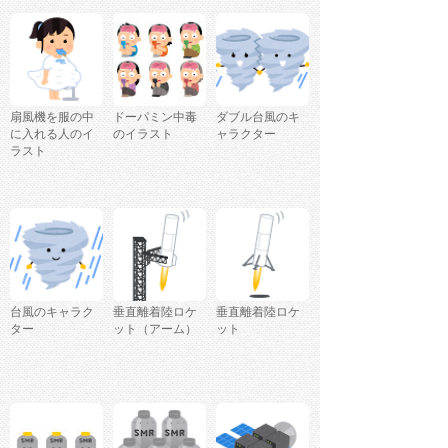
扇風機を服の中
ドーパミン中毒
ダブル台風のキ
に入れる人のイ
のイラスト
ャラクター
ラスト
台風のキャラク
垂直離着陸ロケ
垂直離着陸ロケ
ター
ット（アーム）
ット