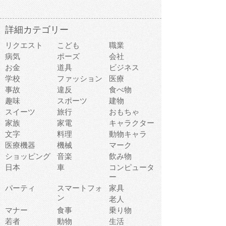
詳細カテゴリー
リクエスト
こども
職業
病気
ポーズ
会社
お金
道具
ビジネス
学校
ファッション
医療
事故
違反
食べ物
趣味
スポーツ
建物
スイーツ
旅行
おもちゃ
家族
家電
キャラクター
文字
料理
動物キャラ
医療機器
機械
マーク
ショッピング
音楽
飲み物
日本
車
コンピュータ
ー
パーティ
スマートフォ
家具
ン
老人
マナー
食事
乗り物
若者
動物
生活