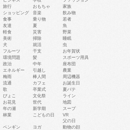
旅行
おもちゃ
家族
ショッピング
音楽
飲み物
食事
乗り物
若者
友達
夏
魚
軽食
災害
野菜
美術
掃除
睡眠
犬
就活
虫
フルーツ
干支
お年賀状
環境問題
髪
スポーツ用具
政治
中年
座布団
エネルギー
引越し
農業
梅雨
棒人間
周辺機器
流通
カフェ
お誕生日
歌
卒業式
夏バテ
ぴょこ
文化祭
ライン
お花見
世代
地図
年の瀬
新学期
スープ
林業
こどもの日
VR
父の日
ペンギン
ヨガ
動物の顔