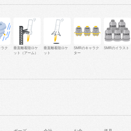
ャラク
垂直離着陸ロケ
垂直離着陸ロケ
SMRのキャラク
SMRのイラスト
ット（アーム）
ット
ター
ポーズ
会社
お金
道具