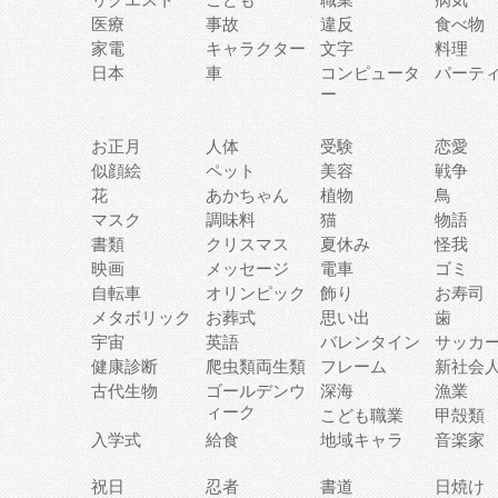
医療
事故
違反
食べ物
家電
キャラクター
文字
料理
日本
車
コンピュータ
パーテ
ー
お正月
人体
受験
恋愛
似顔絵
ペット
美容
戦争
花
あかちゃん
植物
鳥
マスク
調味料
猫
物語
書類
クリスマス
夏休み
怪我
映画
メッセージ
電車
ゴミ
自転車
オリンピック
飾り
お寿司
メタボリック
お葬式
思い出
歯
宇宙
英語
バレンタイン
サッカ
健康診断
爬虫類両生類
フレーム
新社会
古代生物
ゴールデンウ
深海
漁業
ィーク
こども職業
甲殻類
入学式
給食
地域キャラ
音楽家
祝日
忍者
書道
日焼け