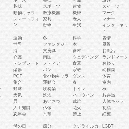
趣味
スポーツ
建物
スイーツ
動物キャラ
医療機器
機械
マーク
ィ
スマートフォ
家具
老人
マナー
ン
動物
生活
インターネッ
ト
運動
冬
科学
表情
世界
ファンタジー
本
風景
海
文房具
食材
お風呂
介護
南国
ウェディング
ランドマーク
テンプレート
メディア
食器
お祭り
楽器
パン
宗教
幼稚園
POP
食べ物キャラ
ダンス
体育
集合
運動会
春
室内
ー
野球
吹奏楽
トイレ
秋
人
天気
洗濯
ハロウィン
お弁当
貝
あいさつ
裁縫
人体キャラ
人工知能
仏像
花火
初詣
忘年会
恐竜
禁止
紅葉
母の日
節分
クジライルカ
LGBT