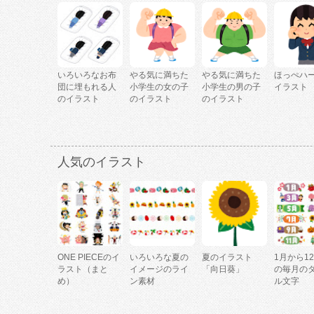
いろいろなお布
やる気に満ちた
やる気に満ちた
ほっぺハ
団に埋もれる人
小学生の女の子
小学生の男の子
イラスト
のイラスト
のイラスト
のイラスト
人気のイラスト
ONE PIECEのイ
いろいろな夏の
夏のイラスト
1月から1
ラスト（まと
イメージのライ
「向日葵」
の毎月の
め）
ン素材
ル文字