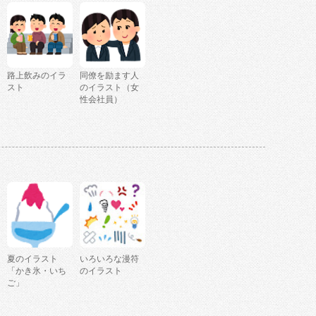
路上飲みのイラ
同僚を励ます人
スト
のイラスト（女
性会社員）
夏のイラスト
いろいろな漫符
「かき氷・いち
のイラスト
ご」