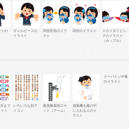
ートの
ギャルピースの
同担拒否のイラ
同担のイラスト
スカイダイビン
イラスト
スト
グのイラスト
（カップル）
ドーパミン中毒
のイラスト
2月まで
いろいろな顔ア
垂直離着陸ロケ
扇風機を服の中
タイト
イコン
ット（アーム）
に入れる人のイ
ラスト