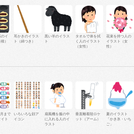
器のイ
耳かきのイラス
黒い羊のイラス
タオルで体を拭
花束を持つ人の
養殖）
ト（綿つき）
ト
く人のイラスト
イラスト（女
（女性）
性）
2月まで
いろいろな顔ア
扇風機を服の中
垂直離着陸ロケ
夏のイラスト
タイト
イコン
に入れる人のイ
ット（アーム）
「かき氷・いち
ラスト
ご」