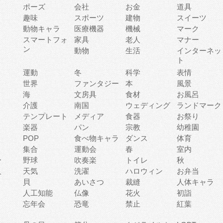
ポーズ
会社
お金
道具
趣味
スポーツ
建物
スイーツ
動物キャラ
医療機器
機械
マーク
ィ
スマートフォ
家具
老人
マナー
ン
動物
生活
インターネッ
ト
運動
冬
科学
表情
世界
ファンタジー
本
風景
海
文房具
食材
お風呂
介護
南国
ウェディング
ランドマーク
テンプレート
メディア
食器
お祭り
楽器
パン
宗教
幼稚園
POP
食べ物キャラ
ダンス
体育
集合
運動会
春
室内
ー
野球
吹奏楽
トイレ
秋
人
天気
洗濯
ハロウィン
お弁当
貝
あいさつ
裁縫
人体キャラ
人工知能
仏像
花火
初詣
忘年会
恐竜
禁止
紅葉