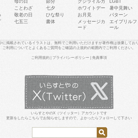
母の日
節分
クジライルカ
LGBT
り
ことわざ
七夕
ホワイトデー
暑中見舞い
わ
敬老の日
ひな祭り
お月見
パターン
プ
七五三
書体
メッセージカ
エイプリルフ
ード
ール
やに掲載されているイラストは、無料でご利用いただけますが著作権は放棄してお
ご利用について
と
よくあるご質問
をご確認の上規約の範囲内でご利用ください。
ご利用規約
|
プライバシーポリシー
|
免責事項
いらすとやのX（ツイッター）アカウントです
更新をしたらこちらでお知らせしますので、よかったらフォローして下さい