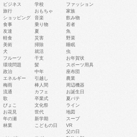
ビジネス
学校
ファッション
旅行
おもちゃ
家族
ショッピング
音楽
飲み物
食事
乗り物
若者
友達
夏
魚
軽食
災害
野菜
美術
掃除
睡眠
犬
就活
虫
フルーツ
干支
お年賀状
環境問題
髪
スポーツ用具
政治
中年
座布団
エネルギー
引越し
農業
梅雨
棒人間
周辺機器
流通
カフェ
お誕生日
歌
卒業式
夏バテ
ぴょこ
文化祭
ライン
お花見
世代
地図
年の瀬
新学期
スープ
林業
こどもの日
VR
父の日