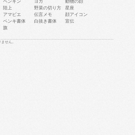
ペンギン
ヨガ
動物の顔
陸上
野菜の切り方
星座
アマビエ
伝言メモ
顔アイコン
ペンキ書体
白抜き書体
宣伝
旗
りません。