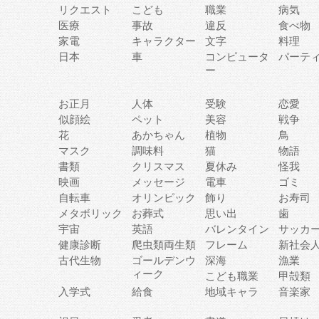
リクエスト
こども
職業
病気
医療
事故
違反
食べ物
家電
キャラクター
文字
料理
日本
車
コンピュータ
パーテ
ー
お正月
人体
受験
恋愛
似顔絵
ペット
美容
戦争
花
あかちゃん
植物
鳥
マスク
調味料
猫
物語
書類
クリスマス
夏休み
怪我
映画
メッセージ
電車
ゴミ
自転車
オリンピック
飾り
お寿司
メタボリック
お葬式
思い出
歯
宇宙
英語
バレンタイン
サッカ
健康診断
爬虫類両生類
フレーム
新社会
古代生物
ゴールデンウ
深海
漁業
ィーク
こども職業
甲殻類
入学式
給食
地域キャラ
音楽家