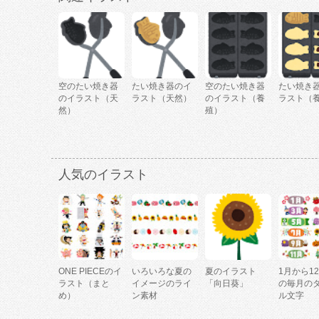
空のたい焼き器
たい焼き器のイ
空のたい焼き器
たい焼き
のイラスト（天
ラスト（天然）
のイラスト（養
ラスト（
然）
殖）
人気のイラスト
ONE PIECEのイ
いろいろな夏の
夏のイラスト
1月から1
ラスト（まと
イメージのライ
「向日葵」
の毎月の
め）
ン素材
ル文字