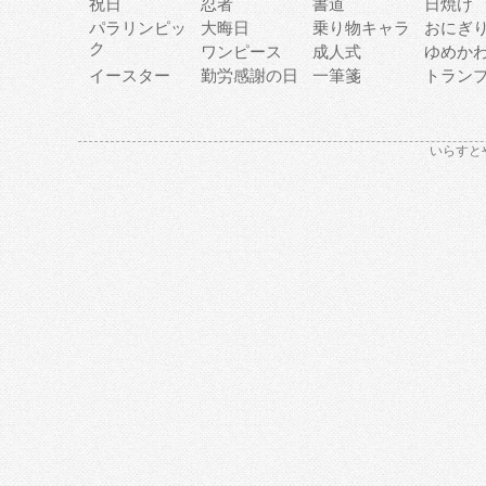
祝日
忍者
書道
日焼け
パラリンピッ
大晦日
乗り物キャラ
おにぎ
ク
ワンピース
成人式
ゆめか
イースター
勤労感謝の日
一筆箋
トラン
いらすと