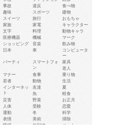
事故
違反
食べ物
趣味
スポーツ
建物
スイーツ
旅行
おもちゃ
家族
家電
キャラクター
文字
料理
動物キャラ
医療機器
機械
マーク
ショッピング
音楽
飲み物
日本
車
コンピュータ
ー
パーティ
スマートフォ
家具
ン
老人
マナー
食事
乗り物
若者
動物
生活
インターネッ
友達
夏
ト
魚
軽食
災害
野菜
お正月
人体
受験
恋愛
運動
冬
科学
表情
美術
掃除
睡眠
似顔絵
ペット