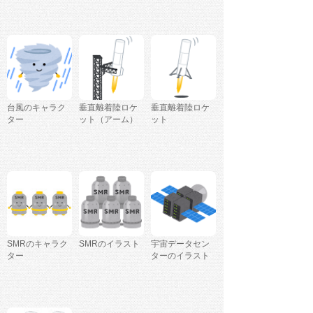
台風のキャラク
垂直離着陸ロケ
垂直離着陸ロケ
ター
ット（アーム）
ット
SMRのキャラク
SMRのイラスト
宇宙データセン
ター
ターのイラスト