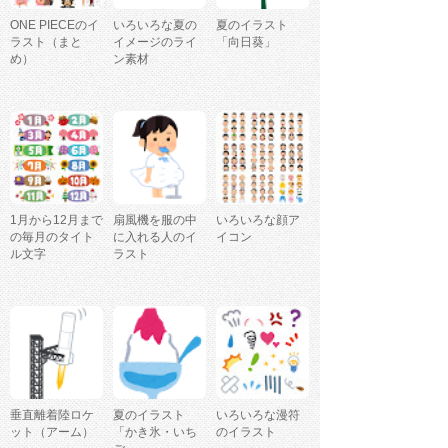
ONE PIECEのイ
いろいろな夏の
夏のイラスト
ラスト（まと
イメージのライ
「向日葵」
め）
ン素材
1月から12月まで
扇風機を服の中
いろいろな顔ア
の毎月のタイト
に入れる人のイ
イコン
ル文字
ラスト
垂直離着陸ロケ
夏のイラスト
いろいろな漫符
ット（アーム）
「かき氷・いち
のイラスト