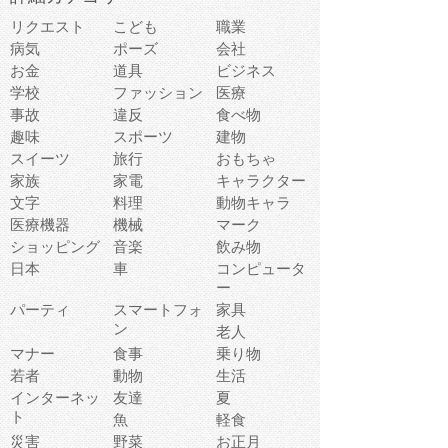
リクエスト
こども
職業
病気
ポーズ
会社
お金
道具
ビジネス
学校
ファッション
医療
事故
違反
食べ物
趣味
スポーツ
建物
スイーツ
旅行
おもちゃ
家族
家電
キャラクター
文字
料理
動物キャラ
医療機器
機械
マーク
ショッピング
音楽
飲み物
日本
車
コンピュータ
ー
パーティ
スマートフォ
家具
ン
老人
マナー
食事
乗り物
若者
動物
生活
インターネッ
友達
夏
ト
魚
軽食
災害
野菜
お正月