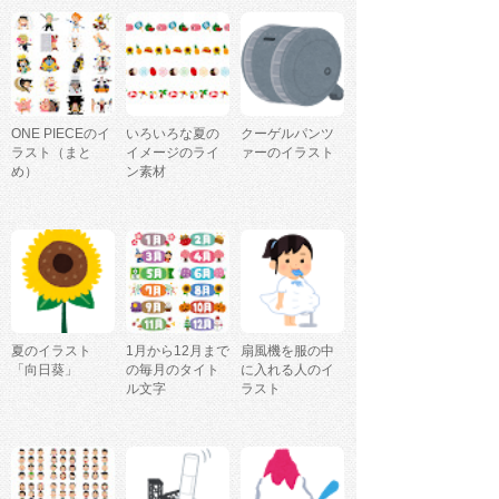
ONE PIECEのイ
いろいろな夏の
クーゲルパンツ
ラスト（まと
イメージのライ
ァーのイラスト
め）
ン素材
夏のイラスト
1月から12月まで
扇風機を服の中
「向日葵」
の毎月のタイト
に入れる人のイ
ル文字
ラスト