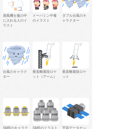
扇風機を服の中
ドーパミン中毒
ダブル台風のキ
に入れる人のイ
のイラスト
ャラクター
ラスト
台風のキャラク
垂直離着陸ロケ
垂直離着陸ロケ
ター
ット（アーム）
ット
SMRのキャラク
SMRのイラスト
宇宙データセン