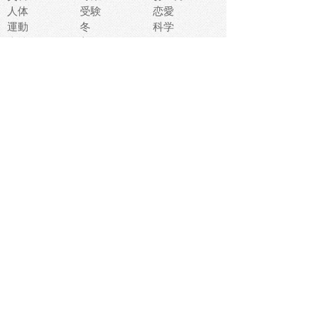
人体
受験
恋愛
運動
冬
科学
表情
美術
掃除
睡眠
似顔絵
ペット
美容
戦争
世界
ファンタジー
本
風景
犬
就活
虫
花
あかちゃん
植物
鳥
海
文房具
食材
お風呂
フルーツ
干支
お年賀状
マスク
調味料
猫
物語
介護
南国
ウェディング
ランドマーク
環境問題
髪
スポーツ用具
書類
クリスマス
夏休み
怪我
テンプレート
メディア
食器
お祭り
政治
中年
座布団
映画
メッセージ
電車
ゴミ
楽器
パン