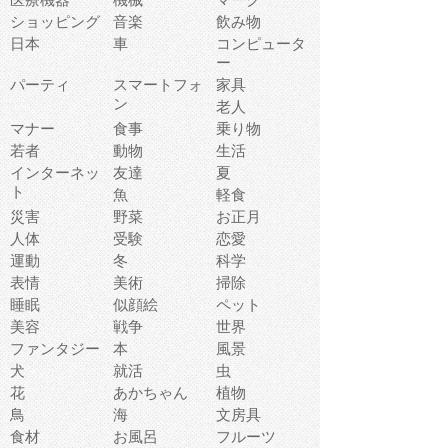
ショッピング
音楽
飲み物
日本
車
コンピュータ
ー
パーティ
スマートフォ
家具
ン
老人
マナー
食事
乗り物
若者
動物
生活
インターネッ
友達
夏
ト
魚
軽食
災害
野菜
お正月
人体
受験
恋愛
運動
冬
科学
表情
美術
掃除
睡眠
似顔絵
ペット
美容
戦争
世界
ファンタジー
本
風景
犬
就活
虫
花
あかちゃん
植物
鳥
海
文房具
食材
お風呂
フルーツ