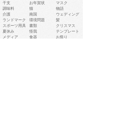
干支
お年賀状
マスク
調味料
猫
物語
介護
南国
ウェディング
ランドマーク
環境問題
髪
スポーツ用具
書類
クリスマス
夏休み
怪我
テンプレート
メディア
食器
お祭り
政治
中年
座布団
映画
メッセージ
電車
ゴミ
楽器
パン
宗教
幼稚園
エネルギー
引越し
農業
自転車
オリンピック
飾り
お寿司
POP
食べ物キャラ
ダンス
体育
梅雨
棒人間
周辺機器
メタボリック
お葬式
思い出
歯
集合
運動会
春
室内
流通
カフェ
お誕生日
宇宙
英語
バレンタイン