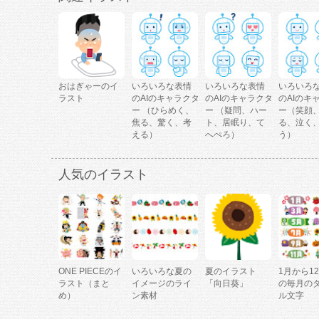
おはぎゃーのイ
いろいろな表情
いろいろな表情
いろいろ
ラスト
のAIのキャラクタ
のAIのキャラクタ
のAIのキ
ー （ひらめく、
ー （疑問、ハー
ー（笑顔
焦る、驚く、考
ト、居眠り、て
る、泣く
える）
へぺろ）
う）
人気のイラスト
ONE PIECEのイ
いろいろな夏の
夏のイラスト
1月から1
ラスト（まと
イメージのライ
「向日葵」
の毎月の
め）
ン素材
ル文字