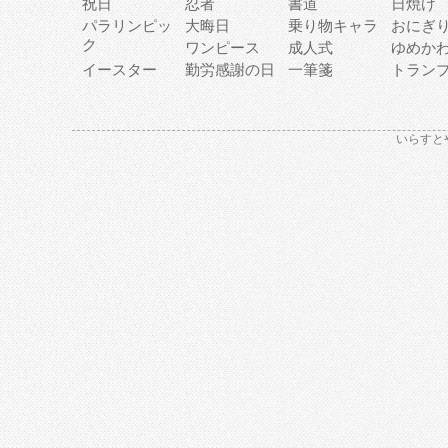
祝日
忍者
書道
日焼け
パラリンピッ
大晦日
乗り物キャラ
おにぎ
ク
ワンピース
成人式
ゆめか
イースター
勤労感謝の日
一筆箋
トラン
いらすと