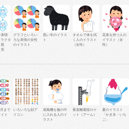
な表情
グラフといろい
黒い羊のイラス
タオルで体を拭
花束を持つ人の
ャラクタ
ろな表情の女性
ト
く人のイラスト
イラスト（女
、怒
のイラスト
（女性）
性）
、笑
2月まで
いろいろな顔ア
扇風機を服の中
垂直離着陸ロケ
夏のイラスト
タイト
イコン
に入れる人のイ
ット（アーム）
「かき氷・いち
ラスト
ご」