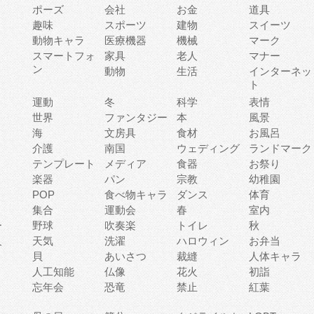
ポーズ
会社
お金
道具
趣味
スポーツ
建物
スイーツ
動物キャラ
医療機器
機械
マーク
ィ
スマートフォ
家具
老人
マナー
ン
動物
生活
インターネッ
ト
運動
冬
科学
表情
世界
ファンタジー
本
風景
海
文房具
食材
お風呂
介護
南国
ウェディング
ランドマーク
テンプレート
メディア
食器
お祭り
楽器
パン
宗教
幼稚園
POP
食べ物キャラ
ダンス
体育
集合
運動会
春
室内
ー
野球
吹奏楽
トイレ
秋
人
天気
洗濯
ハロウィン
お弁当
貝
あいさつ
裁縫
人体キャラ
人工知能
仏像
花火
初詣
忘年会
恐竜
禁止
紅葉