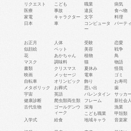
リクエスト
こども
職業
病気
医療
事故
違反
食べ物
家電
キャラクター
文字
料理
日本
車
コンピュータ
パーテ
ー
お正月
人体
受験
恋愛
似顔絵
ペット
美容
戦争
花
あかちゃん
植物
鳥
マスク
調味料
猫
物語
書類
クリスマス
夏休み
怪我
映画
メッセージ
電車
ゴミ
自転車
オリンピック
飾り
お寿司
メタボリック
お葬式
思い出
歯
宇宙
英語
バレンタイン
サッカ
健康診断
爬虫類両生類
フレーム
新社会
古代生物
ゴールデンウ
深海
漁業
ィーク
こども職業
甲殻類
入学式
給食
地域キャラ
音楽家