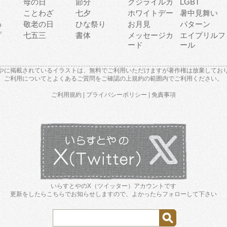
母の日
節分
クジライルカ
LGBT
り
ことわざ
七夕
ホワイトデー
暑中見舞い
わ
敬老の日
ひな祭り
お月見
パターン
プ
七五三
書体
メッセージカ
エイプリルフ
ード
ール
やに掲載されているイラストは、無料でご利用いただけますが著作権は放棄してお
ご利用について
と
よくあるご質問
をご確認の上規約の範囲内でご利用ください。
ご利用規約
|
プライバシーポリシー
|
免責事項
いらすとやのX（ツイッター）アカウントです
更新をしたらこちらでお知らせしますので、よかったらフォローして下さい