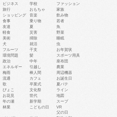
ビジネス
学校
ファッション
旅行
おもちゃ
家族
ショッピング
音楽
飲み物
食事
乗り物
若者
友達
夏
魚
軽食
災害
野菜
美術
掃除
睡眠
犬
就活
虫
フルーツ
干支
お年賀状
環境問題
髪
スポーツ用具
政治
中年
座布団
エネルギー
引越し
農業
梅雨
棒人間
周辺機器
流通
カフェ
お誕生日
歌
卒業式
夏バテ
ぴょこ
文化祭
ライン
お花見
世代
地図
年の瀬
新学期
スープ
林業
こどもの日
VR
父の日