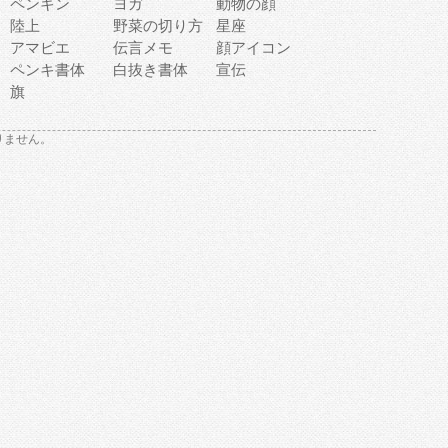
ペンギン
ヨガ
動物の顔
陸上
野菜の切り方
星座
アマビエ
伝言メモ
顔アイコン
ペンキ書体
白抜き書体
宣伝
旗
りません。