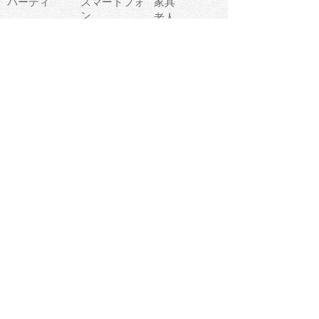
パーティ
スマートフォ
家具
ン
老人
マナー
食事
乗り物
若者
動物
生活
インターネッ
友達
夏
ト
魚
軽食
災害
野菜
お正月
人体
受験
恋愛
運動
冬
科学
表情
美術
掃除
睡眠
似顔絵
ペット
美容
戦争
世界
ファンタジー
本
風景
犬
就活
虫
花
あかちゃん
植物
鳥
海
文房具
食材
お風呂
フルーツ
干支
お年賀状
マスク
調味料
猫
物語
介護
南国
ウェディング
ランドマーク
環境問題
髪