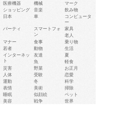
医療機器
機械
マーク
ショッピング
音楽
飲み物
日本
車
コンピュータ
ー
パーティ
スマートフォ
家具
ン
老人
マナー
食事
乗り物
若者
動物
生活
インターネッ
友達
夏
ト
魚
軽食
災害
野菜
お正月
人体
受験
恋愛
運動
冬
科学
表情
美術
掃除
睡眠
似顔絵
ペット
美容
戦争
世界
ファンタジー
本
風景
犬
就活
虫
花
あかちゃん
植物
鳥
海
文房具
食材
お風呂
フルーツ