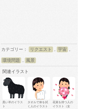
カテゴリー：
リクエスト
,
宇宙
,
環境問題
,
風景
関連イラスト
黒い羊のイラス
タオルで体を拭
花束を持つ人の
ト
く人のイラスト
イラスト（女