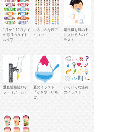
1月から12月まで
いろいろな顔ア
扇風機を服の中
の毎月のタイト
イコン
に入れる人のイ
ル文字
ラスト
垂直離着陸ロケ
夏のイラスト
いろいろな漫符
ット（アーム）
「かき氷・いち
のイラスト
ご」