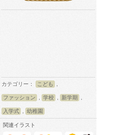
カテゴリー：
こども
,
ファッション
,
学校
,
新学期
,
入学式
,
幼稚園
関連イラスト