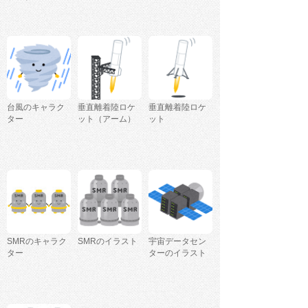
台風のキャラク
垂直離着陸ロケ
垂直離着陸ロケ
ター
ット（アーム）
ット
SMRのキャラク
SMRのイラスト
宇宙データセン
ター
ターのイラスト