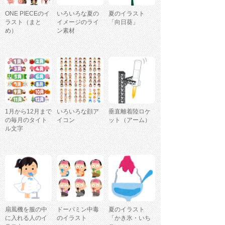
ONE PIECEのイ
いろいろな夏の
夏のイラスト
ラスト（まと
イメージのライ
「向日葵」
め）
ン素材
1月から12月まで
いろいろな顔ア
垂直離着陸ロケ
の毎月のタイト
イコン
ット（アーム）
ル文字
扇風機を服の中
ドーパミン中毒
夏のイラスト
に入れる人のイ
のイラスト
「かき氷・いち