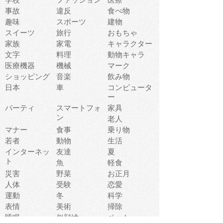
事故
違反
食べ物
趣味
スポーツ
建物
スイーツ
旅行
おもちゃ
家族
家電
キャラクター
文字
料理
動物キャラ
医療機器
機械
マーク
ショッピング
音楽
飲み物
日本
車
コンピュータ
ー
パーティ
スマートフォ
家具
ン
老人
マナー
食事
乗り物
若者
動物
生活
インターネッ
友達
夏
ト
魚
軽食
災害
野菜
お正月
人体
受験
恋愛
運動
冬
科学
表情
美術
掃除
睡眠
似顔絵
ペット