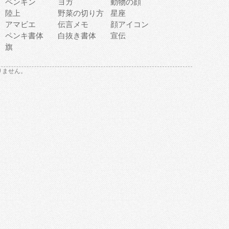
ペンギン
ヨガ
動物の顔
陸上
野菜の切り方
星座
アマビエ
伝言メモ
顔アイコン
ペンキ書体
白抜き書体
宣伝
旗
りません。