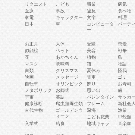
リクエスト
こども
職業
病気
医療
事故
違反
食べ物
家電
キャラクター
文字
料理
日本
車
コンピュータ
パーテ
ー
お正月
人体
受験
恋愛
似顔絵
ペット
美容
戦争
花
あかちゃん
植物
鳥
マスク
調味料
猫
物語
書類
クリスマス
夏休み
怪我
映画
メッセージ
電車
ゴミ
自転車
オリンピック
飾り
お寿司
メタボリック
お葬式
思い出
歯
宇宙
英語
バレンタイン
サッカ
健康診断
爬虫類両生類
フレーム
新社会
古代生物
ゴールデンウ
深海
漁業
ィーク
こども職業
甲殻類
入学式
給食
地域キャラ
音楽家