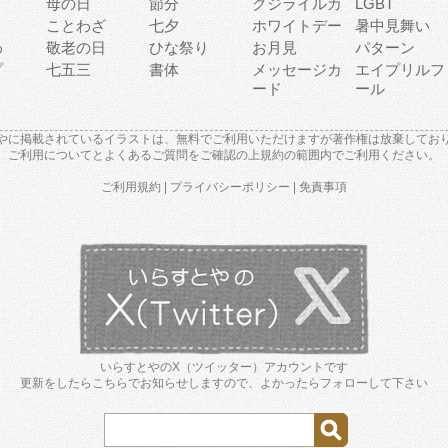
母の日
節分
クジライルカ
LGBT
り
ことわざ
七夕
ホワイトデー
暑中見舞い
わ
敬老の日
ひな祭り
お月見
パターン
プ
七五三
書体
メッセージカ
エイプリルフ
ード
ール
やに掲載されているイラストは、無料でご利用いただけますが著作権は放棄してお
ご利用について
と
よくあるご質問
をご確認の上規約の範囲内でご利用ください。
ご利用規約
|
プライバシーポリシー
|
免責事項
いらすとやのX（ツイッター）アカウントです
更新をしたらこちらでお知らせしますので、よかったらフォローして下さい