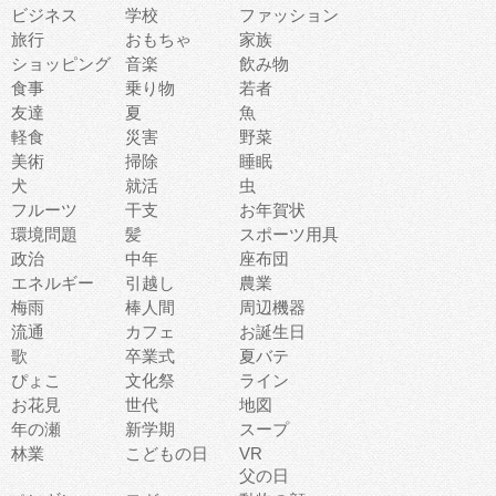
ビジネス
学校
ファッション
旅行
おもちゃ
家族
ショッピング
音楽
飲み物
食事
乗り物
若者
友達
夏
魚
軽食
災害
野菜
美術
掃除
睡眠
犬
就活
虫
フルーツ
干支
お年賀状
環境問題
髪
スポーツ用具
政治
中年
座布団
エネルギー
引越し
農業
梅雨
棒人間
周辺機器
流通
カフェ
お誕生日
歌
卒業式
夏バテ
ぴょこ
文化祭
ライン
お花見
世代
地図
年の瀬
新学期
スープ
林業
こどもの日
VR
父の日