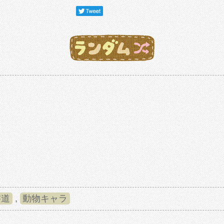
書道
,
動物キャラ