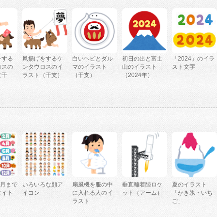
をする
凧揚げをするケ
白いヘビとダル
初日の出と富士
「2024」のイラ
ロスの
ンタウロスのイ
マのイラスト
山のイラスト
スト文字
（干
ラスト（干支）
（干支）
（2024年）
2月まで
いろいろな顔ア
扇風機を服の中
垂直離着陸ロケ
夏のイラスト
タイト
イコン
に入れる人のイ
ット（アーム）
「かき氷・いち
ラスト
ご」