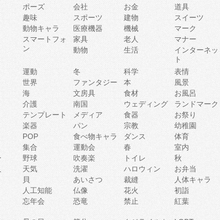
ポーズ
会社
お金
道具
趣味
スポーツ
建物
スイーツ
動物キャラ
医療機器
機械
マーク
ィ
スマートフォ
家具
老人
マナー
ン
動物
生活
インターネッ
ト
運動
冬
科学
表情
世界
ファンタジー
本
風景
海
文房具
食材
お風呂
介護
南国
ウェディング
ランドマーク
テンプレート
メディア
食器
お祭り
楽器
パン
宗教
幼稚園
POP
食べ物キャラ
ダンス
体育
集合
運動会
春
室内
ー
野球
吹奏楽
トイレ
秋
人
天気
洗濯
ハロウィン
お弁当
貝
あいさつ
裁縫
人体キャラ
人工知能
仏像
花火
初詣
忘年会
恐竜
禁止
紅葉