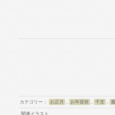
カテゴリー：
お正月
,
お年賀状
,
干支
,
関連イラスト