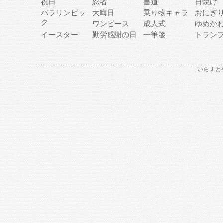
祝日
忍者
書道
日焼け
パラリンピッ
大晦日
乗り物キャラ
おにぎ
ク
ワンピース
成人式
ゆめか
イースター
勤労感謝の日
一筆箋
トラン
いらすと