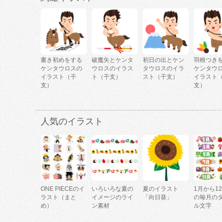
書き初めをする
破魔矢とケンタ
初日の出とケン
羽根つき
ケンタウロスの
ウロスのイラス
タウロスのイラ
ケンタウ
イラスト（干
ト（干支）
スト（干支）
イラスト
支）
支）
人気のイラスト
ONE PIECEのイ
いろいろな夏の
夏のイラスト
1月から1
ラスト（まと
イメージのライ
「向日葵」
の毎月の
め）
ン素材
ル文字