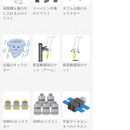
扇風機を服の中
ドーパミン中毒
ダブル台風のキ
に入れる人のイ
のイラスト
ャラクター
ラスト
台風のキャラク
垂直離着陸ロケ
垂直離着陸ロケ
ター
ット（アーム）
ット
SMRのキャラク
SMRのイラスト
宇宙データセン
ター
ターのイラスト