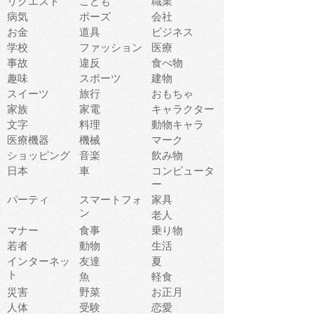
リクエスト
こども
職業
病気
ポーズ
会社
お金
道具
ビジネス
学校
ファッション
医療
事故
違反
食べ物
趣味
スポーツ
建物
スイーツ
旅行
おもちゃ
家族
家電
キャラクター
文字
料理
動物キャラ
医療機器
機械
マーク
ショッピング
音楽
飲み物
日本
車
コンピュータ
ー
パーティ
スマートフォ
家具
ン
老人
マナー
食事
乗り物
若者
動物
生活
インターネッ
友達
夏
ト
魚
軽食
災害
野菜
お正月
人体
受験
恋愛