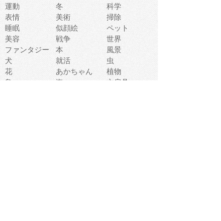
運動
冬
科学
表情
美術
掃除
睡眠
似顔絵
ペット
美容
戦争
世界
ファンタジー
本
風景
犬
就活
虫
花
あかちゃん
植物
鳥
海
文房具
食材
お風呂
フルーツ
干支
お年賀状
マスク
調味料
猫
物語
介護
南国
ウェディング
ランドマーク
環境問題
髪
スポーツ用具
書類
クリスマス
夏休み
怪我
テンプレート
メディア
食器
お祭り
政治
中年
座布団
映画
メッセージ
電車
ゴミ
楽器
パン
宗教
幼稚園
エネルギー