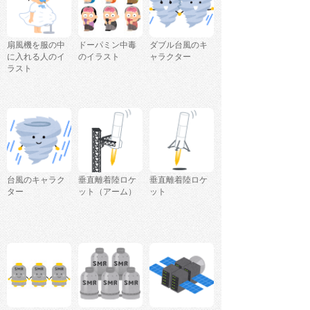
扇風機を服の中
ドーパミン中毒
ダブル台風のキ
に入れる人のイ
のイラスト
ャラクター
ラスト
台風のキャラク
垂直離着陸ロケ
垂直離着陸ロケ
ター
ット（アーム）
ット