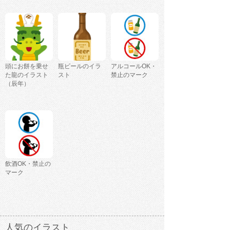
頭にお餅を乗せ
瓶ビールのイラ
アルコールOK・
た龍のイラスト
スト
禁止のマーク
（辰年）
飲酒OK・禁止の
マーク
人気のイラスト