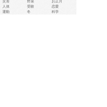
災害
野菜
お正月
人体
受験
恋愛
運動
冬
科学
表情
美術
掃除
睡眠
似顔絵
ペット
美容
戦争
世界
ファンタジー
本
風景
犬
就活
虫
花
あかちゃん
植物
鳥
海
文房具
食材
お風呂
フルーツ
干支
お年賀状
マスク
調味料
猫
物語
介護
南国
ウェディング
ランドマーク
環境問題
髪
スポーツ用具
書類
クリスマス
夏休み
怪我
テンプレート
メディア
食器
お祭り
政治
中年
座布団
映画
メッセージ
電車
ゴミ
楽器
パン