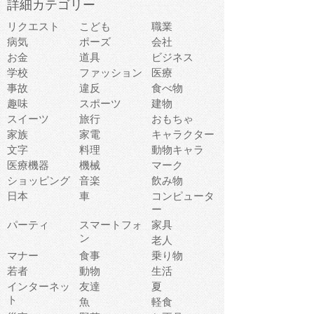
詳細カテゴリー
リクエスト
こども
職業
病気
ポーズ
会社
お金
道具
ビジネス
学校
ファッション
医療
事故
違反
食べ物
趣味
スポーツ
建物
スイーツ
旅行
おもちゃ
家族
家電
キャラクター
文字
料理
動物キャラ
医療機器
機械
マーク
ショッピング
音楽
飲み物
日本
車
コンピュータ
ー
パーティ
スマートフォ
家具
ン
老人
マナー
食事
乗り物
若者
動物
生活
インターネッ
友達
夏
ト
魚
軽食