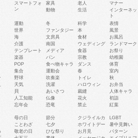
ィ
スマートフォ
家具
老人
マナー
ン
動物
生活
インターネッ
ト
運動
冬
科学
表情
世界
ファンタジー
本
風景
海
文房具
食材
お風呂
介護
南国
ウェディング
ランドマーク
テンプレート
メディア
食器
お祭り
楽器
パン
宗教
幼稚園
POP
食べ物キャラ
ダンス
体育
集合
運動会
春
室内
ー
野球
吹奏楽
トイレ
秋
人
天気
洗濯
ハロウィン
お弁当
貝
あいさつ
裁縫
人体キャラ
人工知能
仏像
花火
初詣
忘年会
恐竜
禁止
紅葉
母の日
節分
クジライルカ
LGBT
り
ことわざ
七夕
ホワイトデー
暑中見舞い
わ
敬老の日
ひな祭り
お月見
パターン
プ
七五三
書体
メッセージカ
エイプリルフ