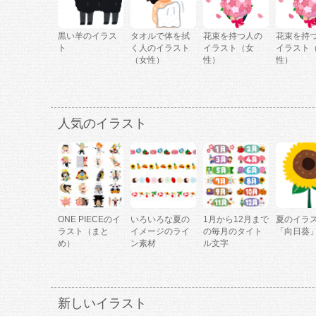
黒い羊のイラス
タオルで体を拭
花束を持つ人の
花束を持
ト
く人のイラスト
イラスト（女
イラスト
（女性）
性）
性）
人気のイラスト
ONE PIECEのイ
いろいろな夏の
1月から12月まで
夏のイラ
ラスト（まと
イメージのライ
の毎月のタイト
「向日葵
め）
ン素材
ル文字
新しいイラスト