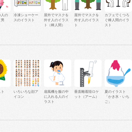
つ人の
冷凍ショーケー
屋外でマスクを
屋外でマスクを
カフェでくつろ
（男
スのイラスト
外す人のイラス
外す人のイラス
ぐ棒人間のイラ
ト（棒人間）
ト
スト
スト
いろいろな顔ア
扇風機を服の中
垂直離着陸ロケ
夏のイラスト
」
イコン
に入れる人のイ
ット（アーム）
「かき氷・いち
ラスト
ご」