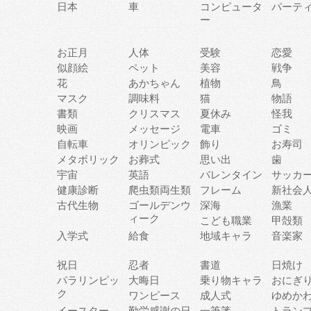
日本
車
コンピュータ
パーテ
ー
お正月
人体
受験
恋愛
似顔絵
ペット
美容
戦争
花
あかちゃん
植物
鳥
マスク
調味料
猫
物語
書類
クリスマス
夏休み
怪我
映画
メッセージ
電車
ゴミ
自転車
オリンピック
飾り
お寿司
メタボリック
お葬式
思い出
歯
宇宙
英語
バレンタイン
サッカ
健康診断
爬虫類両生類
フレーム
新社会
古代生物
ゴールデンウ
深海
漁業
ィーク
こども職業
甲殻類
入学式
給食
地域キャラ
音楽家
祝日
忍者
書道
日焼け
パラリンピッ
大晦日
乗り物キャラ
おにぎ
ク
ワンピース
成人式
ゆめか
イースター
勤労感謝の日
一筆箋
トラン