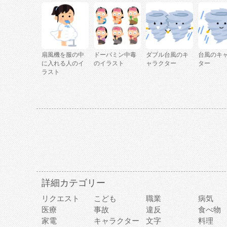
扇風機を服の中
ドーパミン中毒
ダブル台風のキ
台風のキ
に入れる人のイ
のイラスト
ャラクター
ター
ラスト
詳細カテゴリー
リクエスト
こども
職業
病気
医療
事故
違反
食べ物
家電
キャラクター
文字
料理