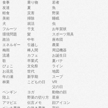
食事
乗り物
若者
友達
夏
魚
軽食
災害
野菜
美術
掃除
睡眠
犬
就活
虫
フルーツ
干支
お年賀状
環境問題
髪
スポーツ用具
政治
中年
座布団
エネルギー
引越し
農業
梅雨
棒人間
周辺機器
流通
カフェ
お誕生日
歌
卒業式
夏バテ
ぴょこ
文化祭
ライン
お花見
世代
地図
年の瀬
新学期
スープ
林業
こどもの日
VR
父の日
ペンギン
ヨガ
動物の顔
陸上
野菜の切り方
星座
アマビエ
伝言メモ
顔アイコン
ペンキ書体
白抜き書体
宣伝