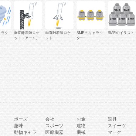
ャラク
垂直離着陸ロケ
垂直離着陸ロケ
SMRのキャラク
SMRのイラスト
ット（アーム）
ット
ター
ポーズ
会社
お金
道具
趣味
スポーツ
建物
スイーツ
動物キャラ
医療機器
機械
マーク