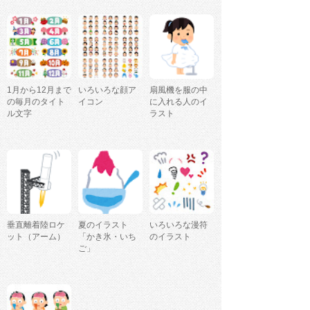
1月から12月まで
いろいろな顔ア
扇風機を服の中
の毎月のタイト
イコン
に入れる人のイ
ル文字
ラスト
垂直離着陸ロケ
夏のイラスト
いろいろな漫符
ット（アーム）
「かき氷・いち
のイラスト
ご」