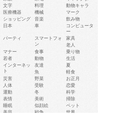
文字
料理
動物キャラ
医療機器
機械
マーク
ショッピング
音楽
飲み物
日本
車
コンピュータ
ー
パーティ
スマートフォ
家具
ン
老人
マナー
食事
乗り物
若者
動物
生活
インターネッ
友達
夏
ト
魚
軽食
災害
野菜
お正月
人体
受験
恋愛
運動
冬
科学
表情
美術
掃除
睡眠
似顔絵
ペット
美容
戦争
世界
ファンタジー
本
風景
犬
就活
虫
花
あかちゃん
植物