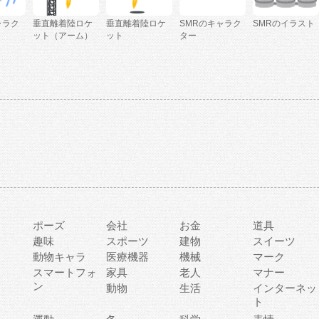
ャラク
垂直離着陸ロケ
垂直離着陸ロケ
SMRのキャラク
SMRのイラスト
ット（アーム）
ット
ター
ポーズ
会社
お金
道具
趣味
スポーツ
建物
スイーツ
動物キャラ
医療機器
機械
マーク
ィ
スマートフォ
家具
老人
マナー
ン
動物
生活
インターネッ
ト