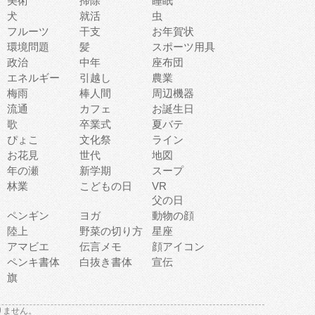
美術
掃除
睡眠
犬
就活
虫
フルーツ
干支
お年賀状
環境問題
髪
スポーツ用具
政治
中年
座布団
エネルギー
引越し
農業
梅雨
棒人間
周辺機器
流通
カフェ
お誕生日
歌
卒業式
夏バテ
ぴょこ
文化祭
ライン
お花見
世代
地図
年の瀬
新学期
スープ
林業
こどもの日
VR
父の日
ペンギン
ヨガ
動物の顔
陸上
野菜の切り方
星座
アマビエ
伝言メモ
顔アイコン
ペンキ書体
白抜き書体
宣伝
旗
りません。