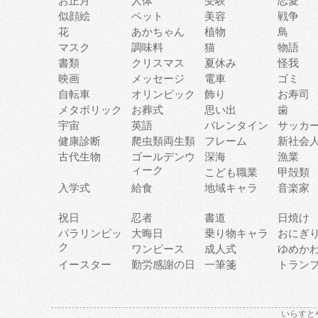
お正月
人体
受験
恋愛
似顔絵
ペット
美容
戦争
花
あかちゃん
植物
鳥
マスク
調味料
猫
物語
書類
クリスマス
夏休み
怪我
映画
メッセージ
電車
ゴミ
自転車
オリンピック
飾り
お寿司
メタボリック
お葬式
思い出
歯
宇宙
英語
バレンタイン
サッカ
健康診断
爬虫類両生類
フレーム
新社会
古代生物
ゴールデンウ
深海
漁業
ィーク
こども職業
甲殻類
入学式
給食
地域キャラ
音楽家
祝日
忍者
書道
日焼け
パラリンピッ
大晦日
乗り物キャラ
おにぎ
ク
ワンピース
成人式
ゆめか
イースター
勤労感謝の日
一筆箋
トラン
いらすと