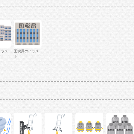
イラス
国税局のイラス
ト