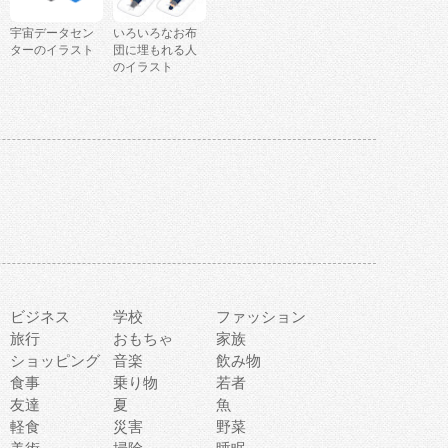
宇宙データセン
いろいろなお布
ターのイラスト
団に埋もれる人
のイラスト
ビジネス
学校
ファッション
旅行
おもちゃ
家族
ショッピング
音楽
飲み物
食事
乗り物
若者
友達
夏
魚
軽食
災害
野菜