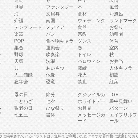
運動
冬
科学
表情
世界
ファンタジー
本
風景
海
文房具
食材
お風呂
介護
南国
ウェディング
ランドマーク
テンプレート
メディア
食器
お祭り
楽器
パン
宗教
幼稚園
POP
食べ物キャラ
ダンス
体育
集合
運動会
春
室内
ー
野球
吹奏楽
トイレ
秋
人
天気
洗濯
ハロウィン
お弁当
貝
あいさつ
裁縫
人体キャラ
人工知能
仏像
花火
初詣
忘年会
恐竜
禁止
紅葉
母の日
節分
クジライルカ
LGBT
り
ことわざ
七夕
ホワイトデー
暑中見舞い
わ
敬老の日
ひな祭り
お月見
パターン
プ
七五三
書体
メッセージカ
エイプリルフ
ード
ール
やに掲載されているイラストは、無料でご利用いただけますが著作権は放棄してお