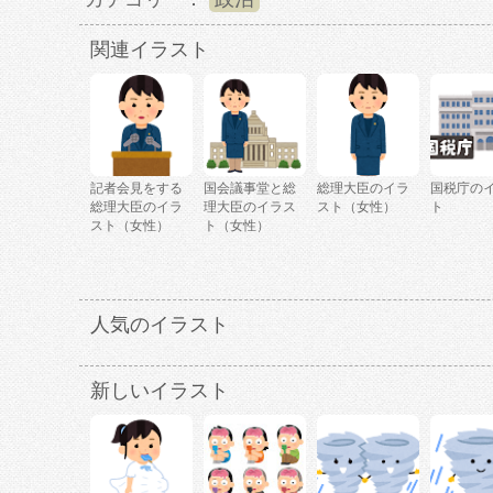
関連イラスト
記者会見をする
国会議事堂と総
総理大臣のイラ
国税庁の
総理大臣のイラ
理大臣のイラス
スト（女性）
ト
スト（女性）
ト（女性）
人気のイラスト
新しいイラスト