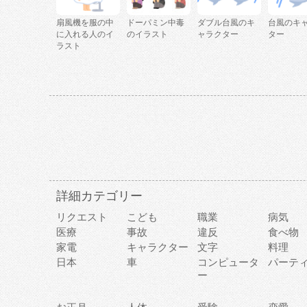
扇風機を服の中
ドーパミン中毒
ダブル台風のキ
台風のキ
に入れる人のイ
のイラスト
ャラクター
ター
ラスト
詳細カテゴリー
リクエスト
こども
職業
病気
医療
事故
違反
食べ物
家電
キャラクター
文字
料理
日本
車
コンピュータ
パーテ
ー