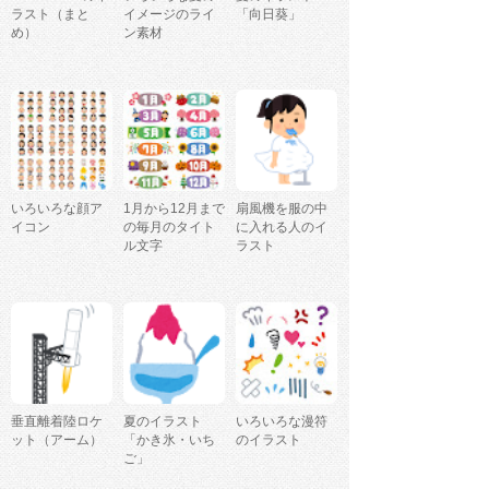
ラスト（まと
イメージのライ
「向日葵」
め）
ン素材
いろいろな顔ア
1月から12月まで
扇風機を服の中
イコン
の毎月のタイト
に入れる人のイ
ル文字
ラスト
垂直離着陸ロケ
夏のイラスト
いろいろな漫符
ット（アーム）
「かき氷・いち
のイラスト
ご」