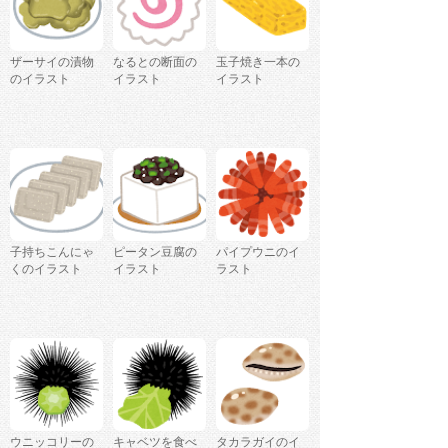
ザーサイの漬物
なるとの断面の
玉子焼き一本の
のイラスト
イラスト
イラスト
子持ちこんにゃ
ピータン豆腐の
パイプウニのイ
くのイラスト
イラスト
ラスト
ウニッコリーの
キャベツを食べ
タカラガイのイ