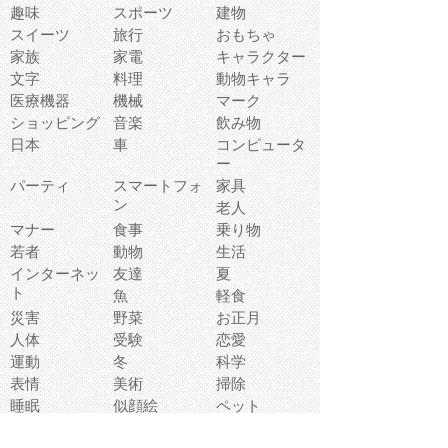
趣味
スポーツ
建物
スイーツ
旅行
おもちゃ
家族
家電
キャラクター
文字
料理
動物キャラ
医療機器
機械
マーク
ショッピング
音楽
飲み物
日本
車
コンピュータ
ー
パーティ
スマートフォ
家具
ン
老人
マナー
食事
乗り物
若者
動物
生活
インターネッ
友達
夏
ト
魚
軽食
災害
野菜
お正月
人体
受験
恋愛
運動
冬
科学
表情
美術
掃除
睡眠
似顔絵
ペット
美容
戦争
世界