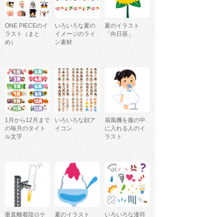
ONE PIECEのイ
いろいろな夏の
夏のイラスト
ラスト（まと
イメージのライ
「向日葵」
め）
ン素材
1月から12月まで
いろいろな顔ア
扇風機を服の中
の毎月のタイト
イコン
に入れる人のイ
ル文字
ラスト
垂直離着陸ロケ
夏のイラスト
いろいろな漫符