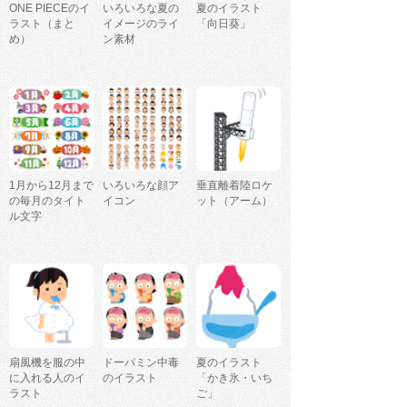
ONE PIECEのイ
いろいろな夏の
夏のイラスト
ラスト（まと
イメージのライ
「向日葵」
め）
ン素材
1月から12月まで
いろいろな顔ア
垂直離着陸ロケ
の毎月のタイト
イコン
ット（アーム）
ル文字
扇風機を服の中
ドーパミン中毒
夏のイラスト
に入れる人のイ
のイラスト
「かき氷・いち
ラスト
ご」