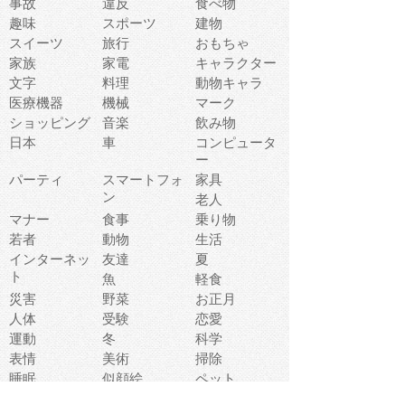
事故
違反
食べ物
趣味
スポーツ
建物
スイーツ
旅行
おもちゃ
家族
家電
キャラクター
文字
料理
動物キャラ
医療機器
機械
マーク
ショッピング
音楽
飲み物
日本
車
コンピュータ
ー
パーティ
スマートフォ
家具
ン
老人
マナー
食事
乗り物
若者
動物
生活
インターネッ
友達
夏
ト
魚
軽食
災害
野菜
お正月
人体
受験
恋愛
運動
冬
科学
表情
美術
掃除
睡眠
似顔絵
ペット
美容
戦争
世界