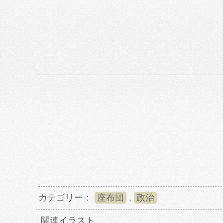
カテゴリー：
座布団
,
政治
関連イラスト