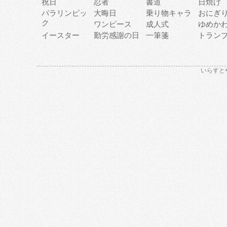
祝日
忍者
書道
日焼け
パラリンピッ
大晦日
乗り物キャラ
おにぎ
ク
ワンピース
成人式
ゆめか
イースター
勤労感謝の日
一筆箋
トラン
いらすと