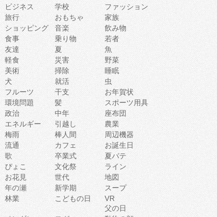
ビジネス
学校
ファッション
旅行
おもちゃ
家族
ショッピング
音楽
飲み物
食事
乗り物
若者
友達
夏
魚
軽食
災害
野菜
美術
掃除
睡眠
犬
就活
虫
フルーツ
干支
お年賀状
環境問題
髪
スポーツ用具
政治
中年
座布団
エネルギー
引越し
農業
梅雨
棒人間
周辺機器
流通
カフェ
お誕生日
歌
卒業式
夏バテ
ぴょこ
文化祭
ライン
お花見
世代
地図
年の瀬
新学期
スープ
林業
こどもの日
VR
父の日