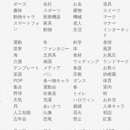
ポーズ
会社
お金
道具
趣味
スポーツ
建物
スイーツ
動物キャラ
医療機器
機械
マーク
ィ
スマートフォ
家具
老人
マナー
ン
動物
生活
インターネッ
ト
運動
冬
科学
表情
世界
ファンタジー
本
風景
海
文房具
食材
お風呂
介護
南国
ウェディング
ランドマーク
テンプレート
メディア
食器
お祭り
楽器
パン
宗教
幼稚園
POP
食べ物キャラ
ダンス
体育
集合
運動会
春
室内
ー
野球
吹奏楽
トイレ
秋
人
天気
洗濯
ハロウィン
お弁当
貝
あいさつ
裁縫
人体キャラ
人工知能
仏像
花火
初詣
忘年会
恐竜
禁止
紅葉