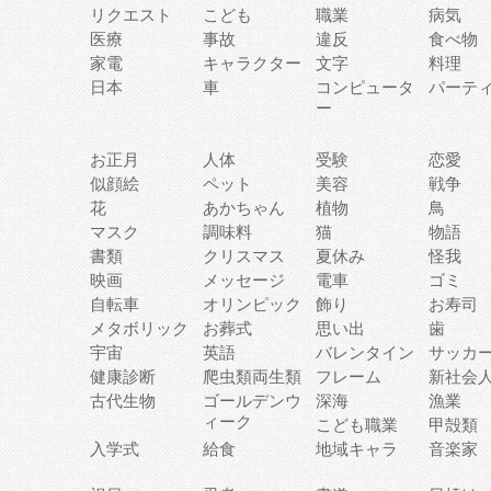
リクエスト
こども
職業
病気
医療
事故
違反
食べ物
家電
キャラクター
文字
料理
日本
車
コンピュータ
パーテ
ー
お正月
人体
受験
恋愛
似顔絵
ペット
美容
戦争
花
あかちゃん
植物
鳥
マスク
調味料
猫
物語
書類
クリスマス
夏休み
怪我
映画
メッセージ
電車
ゴミ
自転車
オリンピック
飾り
お寿司
メタボリック
お葬式
思い出
歯
宇宙
英語
バレンタイン
サッカ
健康診断
爬虫類両生類
フレーム
新社会
古代生物
ゴールデンウ
深海
漁業
ィーク
こども職業
甲殻類
入学式
給食
地域キャラ
音楽家