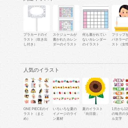
プラカードのイ
スケジュールが
何も書かれてい
フリップ
ラスト（吹き出
書かれたカレン
ないカレンダー
パネラー
し付き）
ダーのイラスト
のイラスト
スト（女
人気のイラスト
ONE PIECEのイ
いろいろな夏の
夏のイラスト
1月から1
ラスト（まと
イメージのライ
「向日葵」
の毎月の
め）
ン素材
ル文字