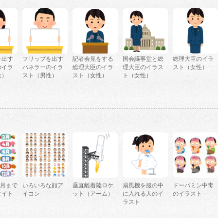
を出す
フリップを出す
記者会見をする
国会議事堂と総
総理大臣のイラ
のイラ
パネラーのイラ
総理大臣のイラ
理大臣のイラス
スト（女性）
性）
スト（男性）
スト（女性）
ト（女性）
2月まで
いろいろな顔ア
垂直離着陸ロケ
扇風機を服の中
ドーパミン中毒
タイト
イコン
ット（アーム）
に入れる人のイ
のイラスト
ラスト