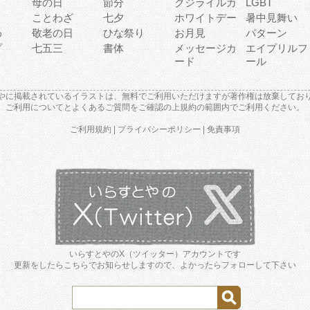
母の日
節分
クジライルカ
LGBT
り
ことわざ
七夕
ホワイトデー
暑中見舞い
わ
敬老の日
ひな祭り
お月見
パターン
プ
七五三
書体
メッセージカ
エイプリルフ
ード
ール
やに掲載されているイラストは、無料でご利用いただけますが著作権は放棄してお
ご利用について
と
よくあるご質問
をご確認の上規約の範囲内でご利用ください。
ご利用規約
|
プライバシーポリシー
|
免責事項
いらすとやのX（ツイッター）アカウントです
更新をしたらこちらでお知らせしますので、よかったらフォローして下さい