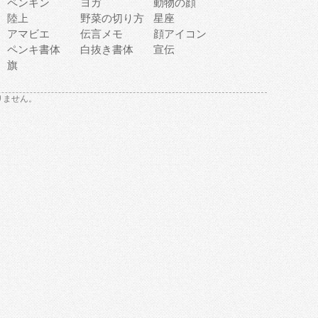
ペンギン
ヨガ
動物の顔
陸上
野菜の切り方
星座
アマビエ
伝言メモ
顔アイコン
ペンキ書体
白抜き書体
宣伝
旗
りません。