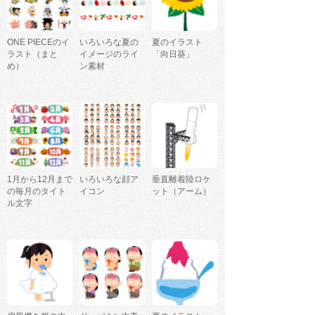
ONE PIECEのイ
いろいろな夏の
夏のイラスト
ラスト（まと
イメージのライ
「向日葵」
め）
ン素材
1月から12月まで
いろいろな顔ア
垂直離着陸ロケ
の毎月のタイト
イコン
ット（アーム）
ル文字