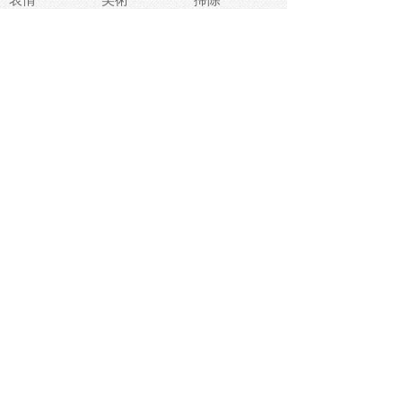
睡眠
似顔絵
ペット
美容
戦争
世界
ファンタジー
本
風景
犬
就活
虫
花
あかちゃん
植物
鳥
海
文房具
食材
お風呂
フルーツ
干支
お年賀状
マスク
調味料
猫
物語
介護
南国
ウェディング
ランドマーク
環境問題
髪
スポーツ用具
書類
クリスマス
夏休み
怪我
テンプレート
メディア
食器
お祭り
政治
中年
座布団
映画
メッセージ
電車
ゴミ
楽器
パン
宗教
幼稚園
エネルギー
引越し
農業
自転車
オリンピック
飾り
お寿司