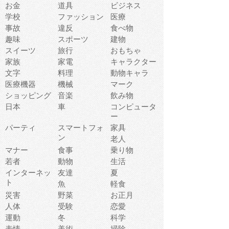
お金
道具
ビジネス
学校
ファッション
医療
事故
違反
食べ物
趣味
スポーツ
建物
スイーツ
旅行
おもちゃ
家族
家電
キャラクター
文字
料理
動物キャラ
医療機器
機械
マーク
ショッピング
音楽
飲み物
日本
車
コンピュータ
ー
パーティ
スマートフォ
家具
ン
老人
マナー
食事
乗り物
若者
動物
生活
インターネッ
友達
夏
ト
魚
軽食
災害
野菜
お正月
人体
受験
恋愛
運動
冬
科学
表情
美術
掃除